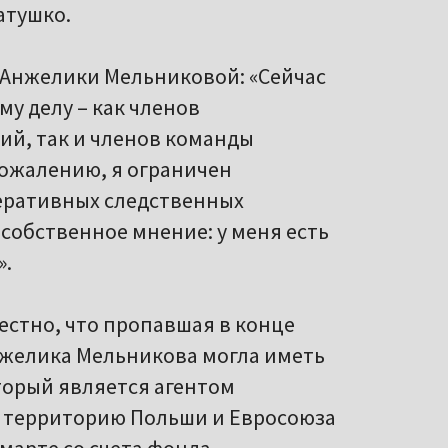
атушко.
ь Анжелики Мельниковой: «Сейчас
у делу – как членов
ий, так и членов команды
сожалению, я ограничен
еративных следственных
 собственное мнение: у меня есть
».
естно, что пропавшая в конце
нжелика Мельникова могла иметь
торый является агентом
территорию Польши и Евросоюза