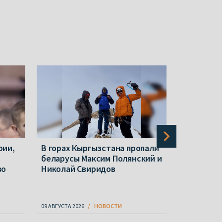
рии,
В горах Кыргызстана пропали
Ольга За
беларусы Максим Полянский и
пост пре
во
Николай Свиридов
ОПК: чем 
09 АВГУСТА 2026
НОВОСТИ
31 АВГУСТА 20