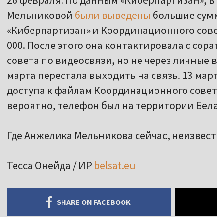
26 февраля. По данным «Киберпартизан», в 
Мельниковой
были выведены
большие сумм
«Киберпартизан» и Координационного совет
000. После этого она контактировала с со
совета по видеосвязи, но не через личные в
марта перестала выходить на связь. 13 мар
доступа к файлам Координационного совета 
вероятно, телефон был на территории Бела
Где Анжелика Мельникова сейчас, неизвест
Тесса Онейда / ИР
belsat.eu
SHARE ON FACEBOOK