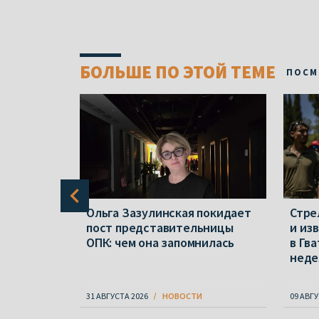
БОЛЬШЕ ПО ЭТОЙ ТЕМЕ
ПОСМ
а пропали
Ольга Зазулинская покидает
Стре
лянский и
пост представительницы
и из
ОПК: чем она запомнилась
в Гв
неде
31 АВГУСТА 2026
НОВОСТИ
09 АВГУ