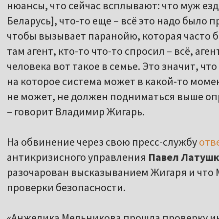
нюансы, что сейчас всплывают: что муж езди
Беларусь], что-то еще – всё это надо было п
чтобы вызывает паранойю, которая часто бы
там агент, кто-то что-то спросил – всё, аген
человека вот такое в семье. Это значит, что
на которое система может в какой-то момен
не может, не должен подниматься выше оп
– говорит Владимир Жигарь.
На обвинение через свою пресс-службу
отв
антикризисного управления
Павел Латушк
разочарован высказыванием Жигаря и что
проверки безопасности.
«Анжелика Мельникова прошла проверку и