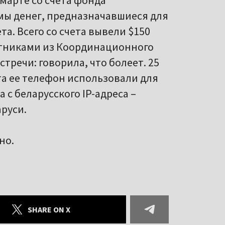
марте со счета фонда
ы денег, предназначавшиеся для
а. Всего со счета вывели $150
ратниками из Координационного
стречи: говорила, что болеет. 25
та ее телефон использовали для
с беларусского IP-адреса –
руси.
но.
SHARE ON X