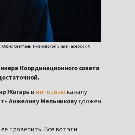
о: Офис Светланы Тихановской Share Facebook X
пикера Координационного совета
 достаточной.
ир Жигарь
в
интервью
каналу
ять
Анжелику Мельникову
должен
ее проверить. Все вот эти