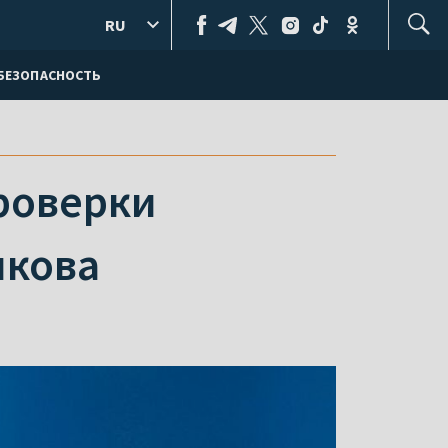
RU
БЕЗОПАСНОСТЬ
проверки
икова