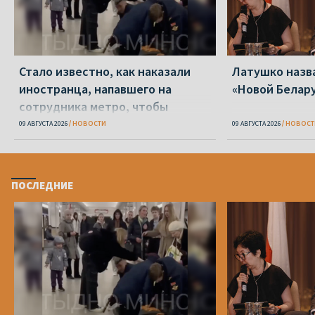
Стало известно, как наказали
Латушко назва
иностранца, напавшего на
«Новой Белар
сотрудника метро, чтобы
доехать до Смоленска
09 АВГУСТА 2026
НОВОСТИ
09 АВГУСТА 2026
НОВОСТ
ПОСЛЕДНИЕ