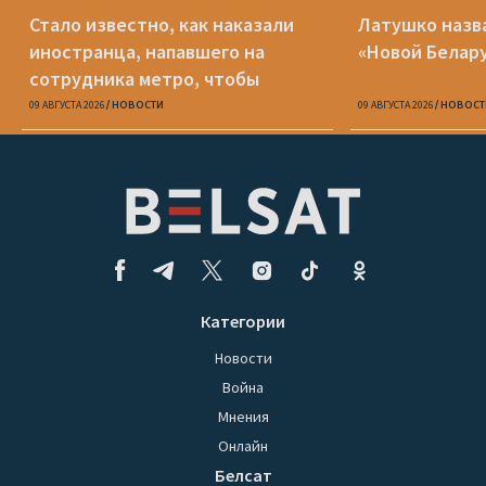
Стало известно, как наказали
Латушко назва
иностранца, напавшего на
«Новой Белар
сотрудника метро, чтобы
доехать до Смоленска
09 АВГУСТА 2026
НОВОСТИ
09 АВГУСТА 2026
НОВОСТ
Категории
Новости
Война
Мнения
Онлайн
Белсат