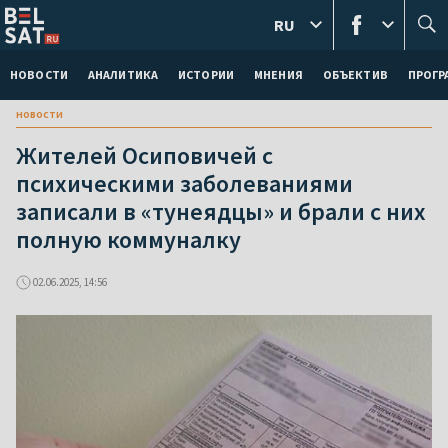
RU
НОВОСТИ
АНАЛИТИКА
ИСТОРИИ
МНЕНИЯ
ОБЪЕКТИВ
ПРОГ
новости
Жителей Осиповичей с
психическими заболеваниями
записали в «тунеядцы» и брали с них
полную коммуналку
02.06.2025, 14:56