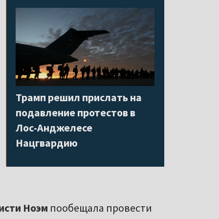
Трамп решил прислать на
подавление протестов в
Лос-Анджелесе
Нацгвардию
исти Ноэм
пообещала провести