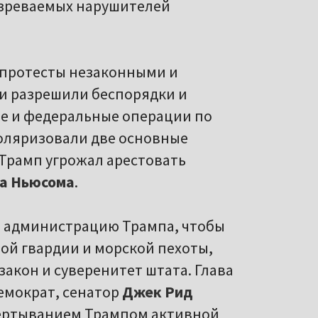
озреваемых нарушителей
 протесты незаконными и
ни разрешили беспорядки и
е и федеральные операции по
оляризовали две основные
Трамп угрожал арестовать
на Ньюсома
.
а администрацию Трампа, чтобы
й гвардии и морской пехоты,
закон и суверенитет штата. Глава
емократ, сенатор
Джек Рид
звертыванием Трампом активной