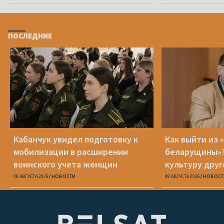
ПОСЛЕДНИЕ
Кабанчук увидел подготовку к
Как выйти из 
мобилизации в расширении
беларущины»?
воинского учета женщин
культуру друг
транслироват
08 АВГУСТА 2026
НОВОСТИ
08 АВГУСТА 2026
НОВОСТ