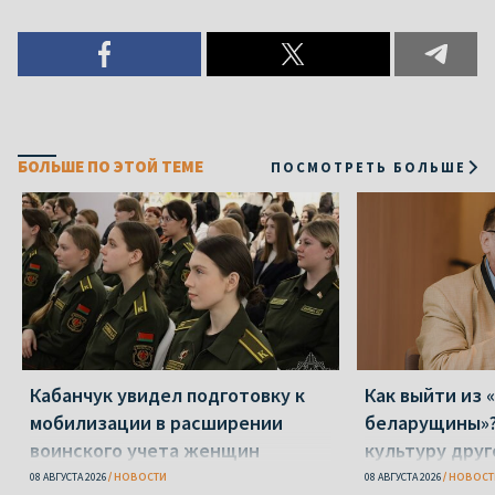
БОЛЬШЕ ПО ЭТОЙ ТЕМЕ
ПОСМОТРЕТЬ БОЛЬШЕ
Кабанчук увидел подготовку к
Как выйти из 
мобилизации в расширении
беларущины»?
воинского учета женщин
культуру друг
транслироват
08 АВГУСТА 2026
НОВОСТИ
08 АВГУСТА 2026
НОВОСТ