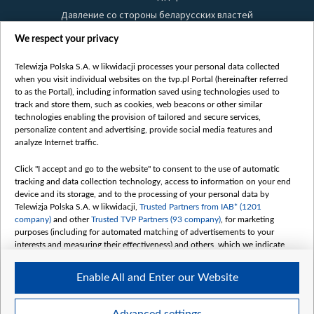
Давление со стороны беларусских властей
Правила использования материалов
We respect your privacy
Информация об отправителе
Telewizja Polska S.A. w likwidacji processes your personal data collected
Безопасность
when you visit individual websites on the tvp.pl Portal (hereinafter referred
Youtube
to as the Portal), including information saved using technologies used to
track and store them, such as cookies, web beacons or other similar
Белсат news
technologies enabling the provision of tailored and secure services,
personalize content and advertising, provide social media features and
Белсат Life
analyze Internet traffic.
Жэстачайшы мульт
Click "I accept and go to the website" to consent to the use of automatic
Belsat English
tracking and data collection technology, access to information on your end
Biełsat PL
device and its storage, and to the processing of your personal data by
Telewizja Polska S.A. w likwidacji,
Trusted Partners from IAB* (1201
Белсат Now
company)
and other
Trusted TVP Partners (93 company)
, for marketing
Белсат Shorts
purposes (including for automated matching of advertisements to your
interests and measuring their effectiveness) and others, which we indicate
Белсат History
below.
Белсат Music
Enable All and Enter our Website
The purposes of processing your data by TVP S.A. w likwidacji are as
Белсат Doc
follows:
My consents
Store and/or access information on a device