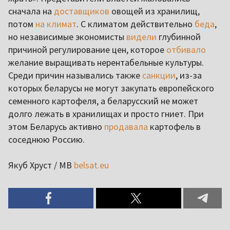
сначала на
доставщиков
овощей из хранилищ,
потом
на климат
. С климатом действительно
беда
,
но независимые экономисты
видели
глубинной
причиной регулирование цен, которое
отбивало
желание выращивать нерентабельные культуры.
Среди причин назывались также
санкции
, из-за
которых беларусы не могут закупать европейского
семенного картофеля, а беларусский не может
долго лежать в хранилищах и просто гниет. При
этом Беларусь активно
продавала
картофель в
соседнюю Россию.
Якуб Хруст / МВ
belsat.eu