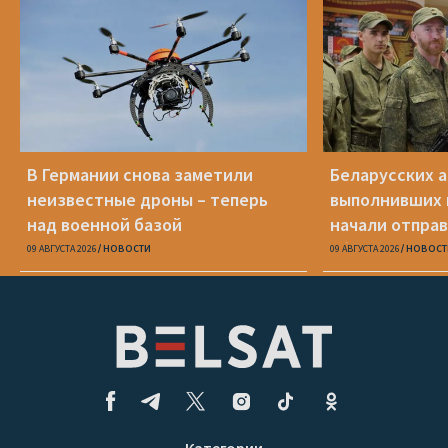
В Германии снова заметили
Беларусских а
неизвестные дроны – теперь
выполнивших 
над военной базой
начали отправ
сборы
09 АВГУСТА 2026
НОВОСТИ
09 АВГУСТА 2026
НОВОСТ