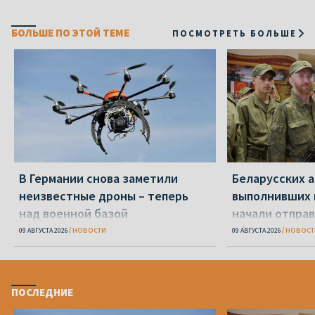
БОЛЬШЕ ПО ЭТОЙ ТЕМЕ
ПОСМОТРЕТЬ БОЛЬШЕ
В Германии снова заметили
Беларусских а
неизвестные дроны – теперь
выполнивших 
над военной базой
начали отправ
сборы
09 АВГУСТА 2026
НОВОСТИ
09 АВГУСТА 2026
НОВОСТ
ПОСЛЕДНИЕ