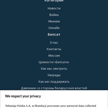
Категории
Новости
Война
Мнения
Онлайн
Белсат
О нас
Контакты
Миссия
Ценности «Белсата»
Как нас смотреть
Награды
Как нас поддержать
Давление со стороны беларусских властей
Правила использования материалов
We respect your privacy
Информация об отправителе
Telewizja Polska S.A. w likwidacji processes your personal data collected
Безопасность