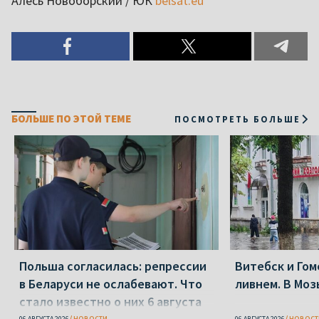
Алесь Новоборский / ЮК
belsat.eu
БОЛЬШЕ ПО ЭТОЙ ТЕМЕ
ПОСМОТРЕТЬ БОЛЬШЕ
Польша согласилась: репрессии
Витебск и Го
в Беларуси не ослабевают. Что
ливнем. В Моз
стало известно о них 6 августа
06 АВГУСТА 2026
НОВОСТИ
06 АВГУСТА 2026
НОВОСТ