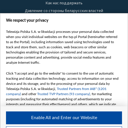
Как нас поддержать
Давление со стороны беларусских властей
Правила использования материалов
We respect your privacy
Информация об отправителе
Telewizja Polska S.A. w likwidacji processes your personal data collected
Безопасность
when you visit individual websites on the tvp.pl Portal (hereinafter referred
Youtube
to as the Portal), including information saved using technologies used to
track and store them, such as cookies, web beacons or other similar
Белсат news
technologies enabling the provision of tailored and secure services,
personalize content and advertising, provide social media features and
Белсат Life
analyze Internet traffic.
Жэстачайшы мульт
Click "I accept and go to the website" to consent to the use of automatic
Belsat English
tracking and data collection technology, access to information on your end
Biełsat PL
device and its storage, and to the processing of your personal data by
Telewizja Polska S.A. w likwidacji,
Trusted Partners from IAB* (1201
Белсат Now
company)
and other
Trusted TVP Partners (93 company)
, for marketing
Белсат Shorts
purposes (including for automated matching of advertisements to your
interests and measuring their effectiveness) and others, which we indicate
Белсат History
below.
Белсат Music
Enable All and Enter our Website
The purposes of processing your data by TVP S.A. w likwidacji are as
Белсат Doc
follows: