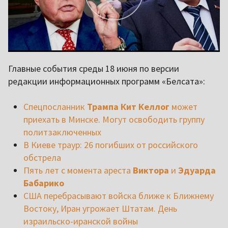
Главные события среды 18 июня по версии
редакции информационных программ «Белсата»:
Спецпосланник
Трампа Кит Келлог
может
приехать в Минске. Могут освободить группу
политзаключенных
В Киеве траур: 26 погибших от российского
обстрела
Пять лет с момента ареста
Виктора
и
Эдуарда
Бабарико
США перебрасывают войска ближе к Ближнему
Востоку, Иран угрожает Штатам. День
израильско-иранской войны