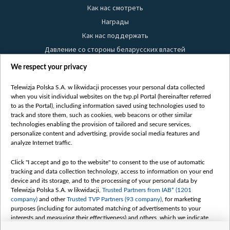
Как нас смотреть
Награды
Как нас поддержать
Давление со стороны беларусских властей
Правила использования материалов
We respect your privacy
Информация об отправителе
Telewizja Polska S.A. w likwidacji processes your personal data collected
Безопасность
when you visit individual websites on the tvp.pl Portal (hereinafter referred
Youtube
to as the Portal), including information saved using technologies used to
track and store them, such as cookies, web beacons or other similar
Белсат news
technologies enabling the provision of tailored and secure services,
personalize content and advertising, provide social media features and
Белсат Life
analyze Internet traffic.
Жэстачайшы мульт
Belsat English
Click "I accept and go to the website" to consent to the use of automatic
tracking and data collection technology, access to information on your end
Biełsat PL
device and its storage, and to the processing of your personal data by
Белсат Now
Telewizja Polska S.A. w likwidacji,
Trusted Partners from IAB* (1201
company)
and other
Trusted TVP Partners (93 company)
, for marketing
Белсат Shorts
purposes (including for automated matching of advertisements to your
Белсат History
interests and measuring their effectiveness) and others, which we indicate
below.