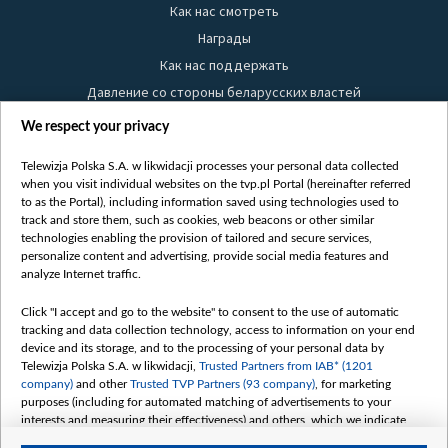
Как нас смотреть
Награды
Как нас поддержать
Давление со стороны беларусских властей
Правила использования материалов
We respect your privacy
Информация об отправителе
Telewizja Polska S.A. w likwidacji processes your personal data collected
Безопасность
when you visit individual websites on the tvp.pl Portal (hereinafter referred
Youtube
to as the Portal), including information saved using technologies used to
track and store them, such as cookies, web beacons or other similar
Белсат news
technologies enabling the provision of tailored and secure services,
personalize content and advertising, provide social media features and
Белсат Life
analyze Internet traffic.
Жэстачайшы мульт
Click "I accept and go to the website" to consent to the use of automatic
Belsat English
tracking and data collection technology, access to information on your end
Biełsat PL
device and its storage, and to the processing of your personal data by
Telewizja Polska S.A. w likwidacji,
Trusted Partners from IAB* (1201
Белсат Now
company)
and other
Trusted TVP Partners (93 company)
, for marketing
Белсат Shorts
purposes (including for automated matching of advertisements to your
interests and measuring their effectiveness) and others, which we indicate
Белсат History
below.