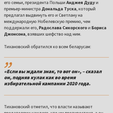
его семьи, президента Польши
Анджея Дуду
и
премьер-министра
Дональда Туска
, который
предлагал выдвинуть его и Светлану на
международную Нобелевскую премию, чем
поддержали его,
Радослава Сикорского
и
Бориса
Джонсона
, взявших шефство над ним.
Тихановский обратился ко всем беларусам:
,,
«Если вы ждали знак, то вот он», – сказал
он, подняв кулак как во время
избирательной кампании 2020 года.
Тихановский отметил, что власти называют
предателями каждого, кто им противостоит, а он