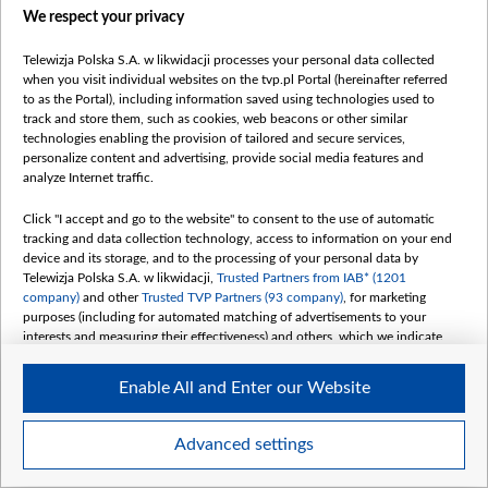
колониях за помощь политзаключенным, хотя сами
We respect your privacy
ранее уже были осуждены по другим статьям. Как
Telewizja Polska S.A. w likwidacji processes your personal data collected
говорит Тихановский, таких очень много. Их
when you visit individual websites on the tvp.pl Portal (hereinafter referred
объявляют «экстремистами», но в списках
to as the Portal), including information saved using technologies used to
правозащитников их нет. Он привел пример
track and store them, such as cookies, web beacons or other similar
technologies enabling the provision of tailored and secure services,
заключенного Гутича, который был осужден по 328
personalize content and advertising, provide social media features and
статье, – «он уже тоже наш человек».
,,
analyze Internet traffic.
Click "I accept and go to the website" to consent to the use of automatic
tracking and data collection technology, access to information on your end
device and its storage, and to the processing of your personal data by
Telewizja Polska S.A. w likwidacji,
Trusted Partners from IAB* (1201
«Я выжил, и ни разу не сомневался, не
company)
and other
Trusted TVP Partners (93 company)
, for marketing
жалел», – сказал Тихановский о
purposes (including for automated matching of advertisements to your
заключении, призвав беларусов не
interests and measuring their effectiveness) and others, which we indicate
below.
прекращать борьбу.
Enable All and Enter our Website
The purposes of processing your data by TVP S.A. w likwidacji are as
follows:
Store and/or access information on a device
Advanced settings
Use limited data to select advertising
Create profiles for personalised advertising
Читайте также: