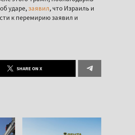
 об ударе,
заявил
, что Израиль и
сти к перемирию заявил и
SHARE ON X