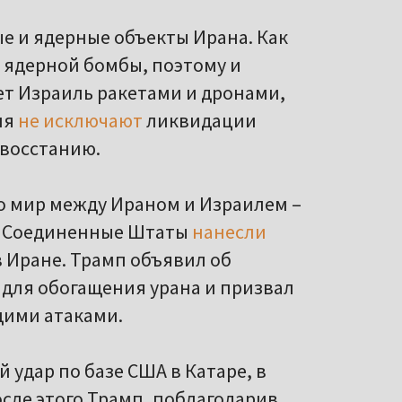
е и ядерные объекты Ирана. Как
я ядерной бомбы, поэтому и
ет Израиль ракетами и дронами,
ля
не исключают
ликвидации
 восстанию.
то мир между Ираном и Израилем –
ня Соединенные Штаты
нанесли
 Иране. Трамп объявил об
для обогащения урана и призвал
щими атаками.
 удар по базе США в Катаре, в
осле этого Трамп, поблагодарив