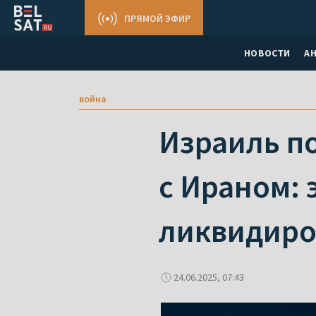
ПРЯМОЙ ЭФИР
НОВОСТИ
А
война
Израиль п
с Ираном:
ликвидир
24.06.2025, 07:43