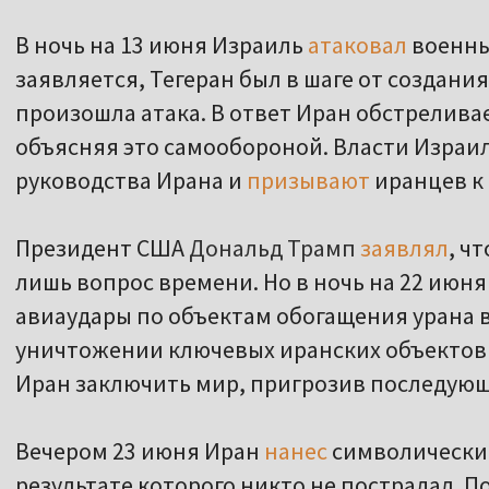
В ночь на 13 июня Израиль
атаковал
военны
заявляется, Тегеран был в шаге от создани
произошла атака. В ответ Иран обстрелива
объясняя это самообороной. Власти Израи
руководства Ирана и
призывают
иранцев к
Президент США
Дональд Трамп
заявлял
, ч
лишь вопрос времени. Но в ночь на 22 ию
авиаудары по объектам обогащения урана в
уничтожении ключевых иранских объектов 
Иран заключить мир, пригрозив последую
Вечером 23 июня Иран
нанес
символический
результате которого никто не пострадал. П