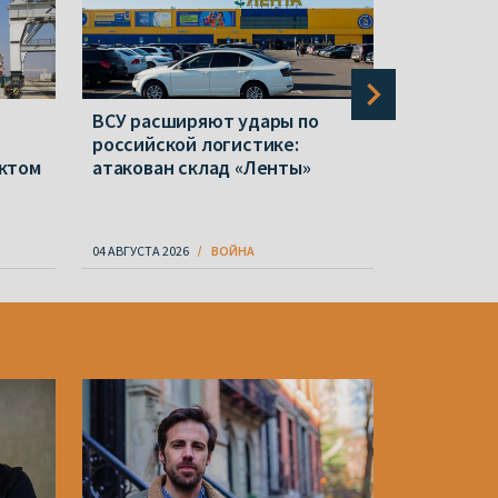
ВСУ расширяют удары по
CNN: Разв
российской логистике:
что Пути
ктом
атакован склад «Ленты»
страну Н
04 АВГУСТА 2026
ВОЙНА
08 АВГУСТА 20