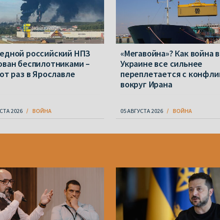
едной российский НПЗ
«Мегавойна»? Как война в
ован беспилотниками –
Украине все сильнее
тот раз в Ярославле
переплетается с конфли
вокруг Ирана
СТА 2026
ВОЙНА
05 АВГУСТА 2026
ВОЙНА