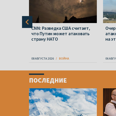
ры по
CNN: Разведка США считает,
Очер
ке:
что Путин может атаковать
атак
нты»
страну НАТО
на э
08 АВГУСТА 2026
ВОЙНА
06 АВГУ
Item
1
ПОСЛЕДНИЕ
of
4