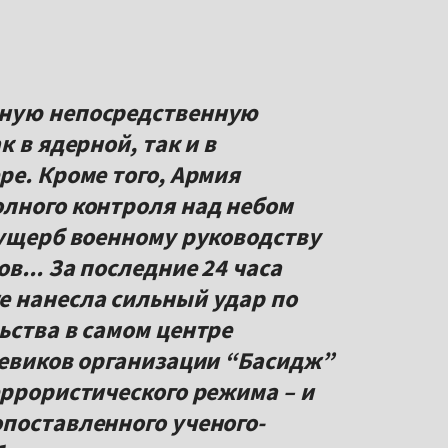
йную непосредственную
 в ядерной, так и в
ре. Кроме того, Армия
лного контроля над небом
 ущерб военному руководству
в... За последние 24 часа
е нанесла сильный удар по
ьства в самом центре
оевиков организации “Басидж”
еррористического режима – и
поставленного ученого-