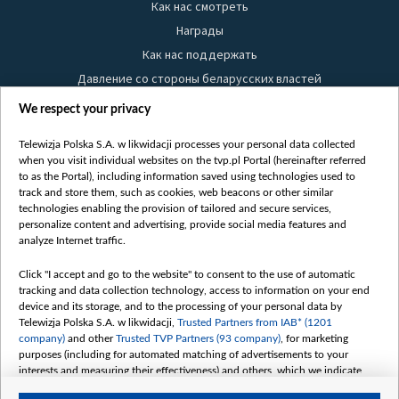
Как нас смотреть
Награды
Как нас поддержать
Давление со стороны беларусских властей
Правила использования материалов
We respect your privacy
Информация об отправителе
Telewizja Polska S.A. w likwidacji processes your personal data collected
Безопасность
when you visit individual websites on the tvp.pl Portal (hereinafter referred
Youtube
to as the Portal), including information saved using technologies used to
track and store them, such as cookies, web beacons or other similar
Белсат news
technologies enabling the provision of tailored and secure services,
personalize content and advertising, provide social media features and
Белсат Life
analyze Internet traffic.
Жэстачайшы мульт
Click "I accept and go to the website" to consent to the use of automatic
Belsat English
tracking and data collection technology, access to information on your end
Biełsat PL
device and its storage, and to the processing of your personal data by
Telewizja Polska S.A. w likwidacji,
Trusted Partners from IAB* (1201
Белсат Now
company)
and other
Trusted TVP Partners (93 company)
, for marketing
Белсат Shorts
purposes (including for automated matching of advertisements to your
interests and measuring their effectiveness) and others, which we indicate
Белсат History
below.
Белсат Music