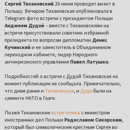
Сергей Тихановский
26 июня проводят визит в
Польшу. Вечером Тихановская опубликовала в
Telegram фото встречи с президентом Польши
Анджеем Дудой
– вместе с Тихановскими на
встрече присутствовали советник избранной
президента по вопросам дипломатии
Денис
Кучинский
и ее заместитель в Объединенном
переходном кабинете, лидер Народного
антикризисного управления
Павел Латушко
.
Подробностей о встрече с Дудой Тихановская на
момент публикации не сообщала. Примечательно,
что днем ранее и
Тихановская
, и
Дуда
были на
саммите НАТО в Гааге.
Позже Тихановские
встретились
с министром
иностранных дел Польши
Радославом Сикорским
,
который был символическим крестным Сергея во