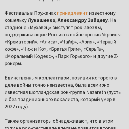
Фестиваль в Пружанах
принадлежит
известному
кошельку
Лукашенко
,
Александру Зайцеву
. На
стадионе «Мухавец» выступят рок-звезды,
поддерживающие Россию в войне против Украины:
«Крематорий», «Алиса», «Чайф», «Ария», «Черный
кофе», «Чиж и Ко», «Братья Грим», «СерьГа»,
«Моральный Кодекс», «Парк Горького» и другие Z-
рокеры.
Единственным коллективом, позиция которого в
деле войны точно неизвестна, была всемирно
известная шотландская рок-группа Nazareth (пусть
и без традиционного вокалиста, который умер в
2022 году).
Также организаторы обнадеживают, что в этом
году на рок-фестивале впервые появится вторая