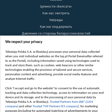
Ценности «Белсата»
Как нас смотреть
Награды
Как нас поддержать
Давление со стороны беларусских властей
Правила использования материалов
We respect your privacy
Информация об отправителе
Telewizja Polska S.A. w likwidacji processes your personal data collected
Безопасность
when you visit individual websites on the tvp.pl Portal (hereinafter referred
Youtube
to as the Portal), including information saved using technologies used to
track and store them, such as cookies, web beacons or other similar
Белсат news
technologies enabling the provision of tailored and secure services,
personalize content and advertising, provide social media features and
Белсат Life
analyze Internet traffic.
Жэстачайшы мульт
Click "I accept and go to the website" to consent to the use of automatic
Belsat English
tracking and data collection technology, access to information on your end
Biełsat PL
device and its storage, and to the processing of your personal data by
Telewizja Polska S.A. w likwidacji,
Trusted Partners from IAB* (1201
Белсат Now
company)
and other
Trusted TVP Partners (93 company)
, for marketing
Белсат Shorts
purposes (including for automated matching of advertisements to your