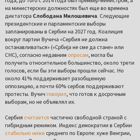
года, до того с 2014 года был премьер-министром, а
на министерских должностях был еще во времена
диктатора
Слободана Милошевича
. Следующие
президентские и парламентские выборы
запланированы в Сербии на 2027 год. Коалиция
вокруг партии Вучича «Сербия не должна
останавливаться» («Србија не сме да стане» или
СНС), согласно недавним
опросам
, могла бы
получить относительное большинство, около трети
голосов, если бы эти выборы прошли сейчас. Но
около 41% поддерживает разобщенную
оппозицию, а почти 60% сербов поддерживают
протесты. Вучич
говорил
, что готов к досрочным
выборам, но не объявлял их.
Сербия
считается
частично свободной страной с
гибридным режимом. Индекс демократии в Сербии
стабильно ниже
среднего по Европе: хуже Венгрии,