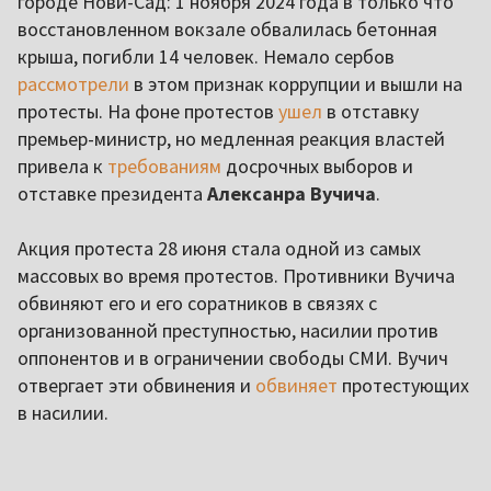
городе Нови-Сад: 1 ноября 2024 года в только что
восстановленном вокзале обвалилась бетонная
крыша, погибли 14 человек. Немало сербов
рассмотрели
в этом признак коррупции и вышли на
протесты. На фоне протестов
ушел
в отставку
премьер-министр, но медленная реакция властей
привела к
требованиям
досрочных выборов и
отставке президента
Алексанра Вучича
.
Акция протеста 28 июня стала одной из самых
массовых во время протестов. Противники Вучича
обвиняют его и его соратников в связях с
организованной преступностью, насилии против
оппонентов и в ограничении свободы СМИ. Вучич
отвергает эти обвинения и
обвиняет
протестующих
в насилии.