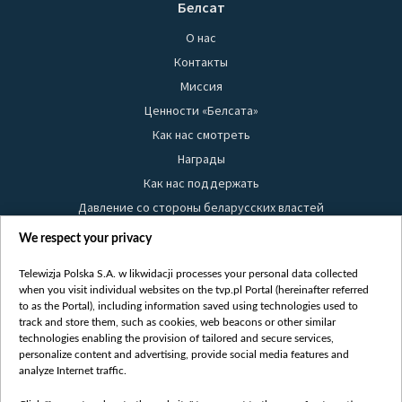
Белсат
О нас
Контакты
Миссия
Ценности «Белсата»
Как нас смотреть
Награды
Как нас поддержать
Давление со стороны беларусских властей
Правила использования материалов
We respect your privacy
Информация об отправителе
Telewizja Polska S.A. w likwidacji processes your personal data collected
Безопасность
when you visit individual websites on the tvp.pl Portal (hereinafter referred
Youtube
to as the Portal), including information saved using technologies used to
track and store them, such as cookies, web beacons or other similar
Белсат news
technologies enabling the provision of tailored and secure services,
personalize content and advertising, provide social media features and
Белсат Life
analyze Internet traffic.
Жэстачайшы мульт