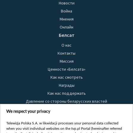
Новости
Война
Мнения
Онлайн
Белсат
О нас
Контакты
Миссия
Ценности «Белсата»
Как нас смотреть
Награды
Как нас поддержать
Давление со стороны беларусских властей
Правила использования материалов
We respect your privacy
Информация об отправителе
Telewizja Polska S.A. w likwidacji processes your personal data collected
Безопасность
when you visit individual websites on the tvp.pl Portal (hereinafter referred