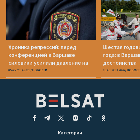
Хроника репрессий: перед
Шестая годов
конференцией в Варшаве
года: в Варша
силовики усилили давление на
достоинства
беларусов
05 АВГУСТА 2026
НОВОСТИ
05 АВГУСТА 2026
НОВОСТ
Категории