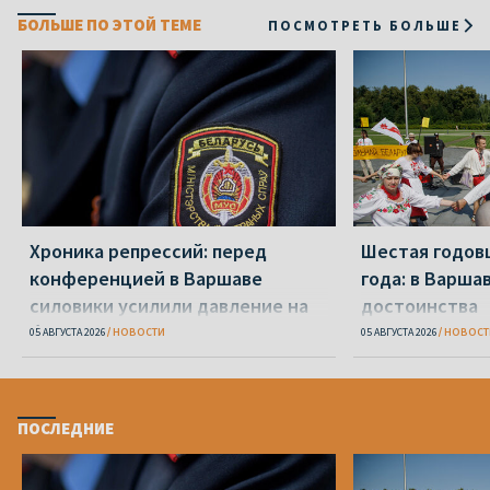
БОЛЬШЕ ПО ЭТОЙ ТЕМЕ
ПОСМОТРЕТЬ БОЛЬШЕ
Хроника репрессий: перед
Шестая годов
конференцией в Варшаве
года: в Варша
силовики усилили давление на
достоинства
беларусов
05 АВГУСТА 2026
НОВОСТИ
05 АВГУСТА 2026
НОВОСТ
ПОСЛЕДНИЕ