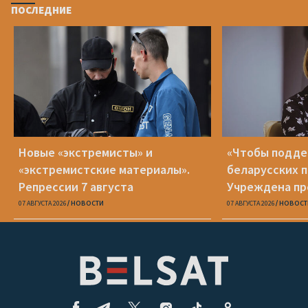
ПОСЛЕДНИЕ
Новые «экстремисты» и
«Чтобы подд
«экстремистские материалы».
беларусских п
Репрессии 7 августа
Учреждена пр
Вежновец
07 АВГУСТА 2026
НОВОСТИ
07 АВГУСТА 2026
НОВОСТ