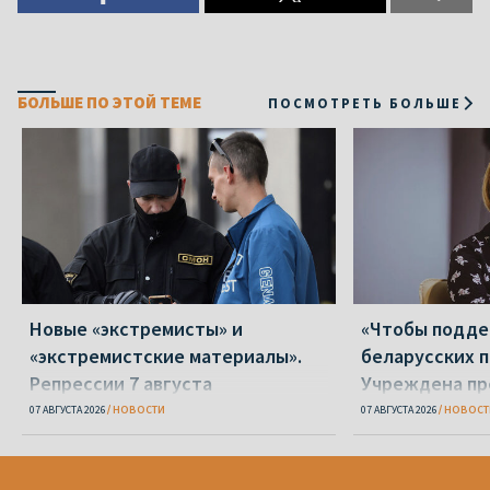
БОЛЬШЕ ПО ЭТОЙ ТЕМЕ
ПОСМОТРЕТЬ БОЛЬШЕ
Новые «экстремисты» и
«Чтобы подд
«экстремистские материалы».
беларусских п
Репрессии 7 августа
Учреждена пр
Вежновец
07 АВГУСТА 2026
НОВОСТИ
07 АВГУСТА 2026
НОВОСТ