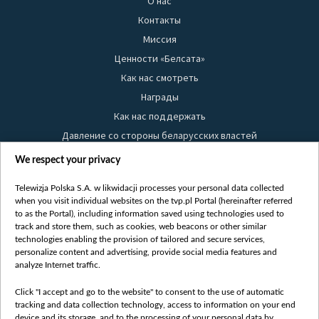
О нас
Контакты
Миссия
Ценности «Белсата»
Как нас смотреть
Награды
Как нас поддержать
Давление со стороны беларусских властей
Правила использования материалов
We respect your privacy
Информация об отправителе
Telewizja Polska S.A. w likwidacji processes your personal data collected
Безопасность
when you visit individual websites on the tvp.pl Portal (hereinafter referred
Youtube
to as the Portal), including information saved using technologies used to
track and store them, such as cookies, web beacons or other similar
Белсат news
technologies enabling the provision of tailored and secure services,
personalize content and advertising, provide social media features and
Белсат Life
analyze Internet traffic.
Жэстачайшы мульт
Click "I accept and go to the website" to consent to the use of automatic
Belsat English
tracking and data collection technology, access to information on your end
Biełsat PL
device and its storage, and to the processing of your personal data by