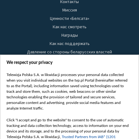
Контакты
Миссия
Ценности «Белсата»
Как нас смотреть
Награды
Как нас поддержать
Давление со стороны беларусских властей
Правила использования материалов
We respect your privacy
Информация об отправителе
Telewizja Polska S.A. w likwidacji processes your personal data collected
Безопасность
when you visit individual websites on the tvp.pl Portal (hereinafter referred
Youtube
to as the Portal), including information saved using technologies used to
track and store them, such as cookies, web beacons or other similar
Белсат news
technologies enabling the provision of tailored and secure services,
personalize content and advertising, provide social media features and
Белсат Life
analyze Internet traffic.
Жэстачайшы мульт
Belsat English
Click "I accept and go to the website" to consent to the use of automatic
tracking and data collection technology, access to information on your end
Biełsat PL
device and its storage, and to the processing of your personal data by
Белсат Now
Telewizja Polska S.A. w likwidacji,
Trusted Partners from IAB* (1201