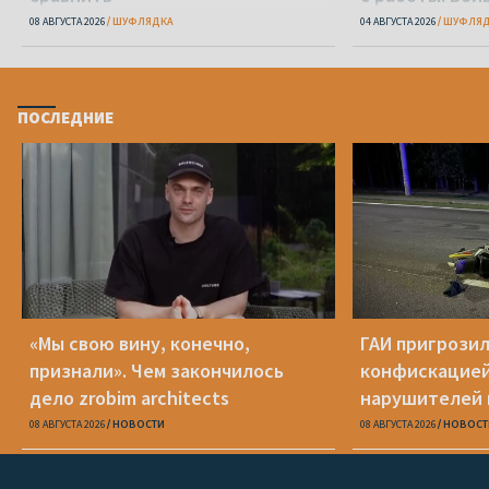
переживанию
08 АВГУСТА 2026
ШУФЛЯДКА
04 АВГУСТА 2026
ШУФЛЯД
ПОСЛЕДНИЕ
«Мы свою вину, конечно,
ГАИ пригрози
признали». Чем закончилось
конфискацией
дело zrobim architects
нарушителей 
08 АВГУСТА 2026
НОВОСТИ
08 АВГУСТА 2026
НОВОСТ