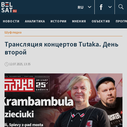
RU
НОВОСТИ
АНАЛИТИКА
ИСТОРИИ
МНЕНИЯ
ОБЪЕКТИВ
ПРОГ
Шуфлядка
Трансляция концертов Tutaka. День
второй
12.07.2025, 13:35