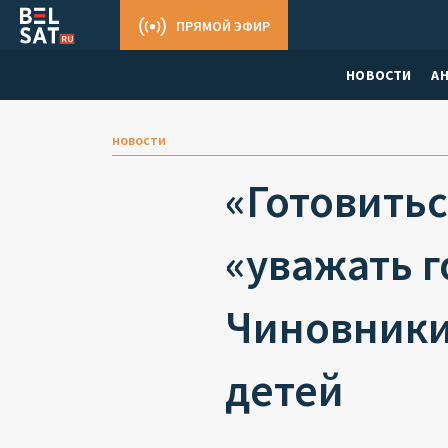
ПРЯМОЙ ЭФИР
НОВОСТИ
А
новости
«Готовитьс
«уважать 
Чиновники
детей