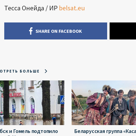
Тесса Онейда / ИР
belsat.eu
SHARE ON FACEBOOK
ОТРЕТЬ БОЛЬШЕ
бск и Гомель подтопило
Беларусская группа «Кас