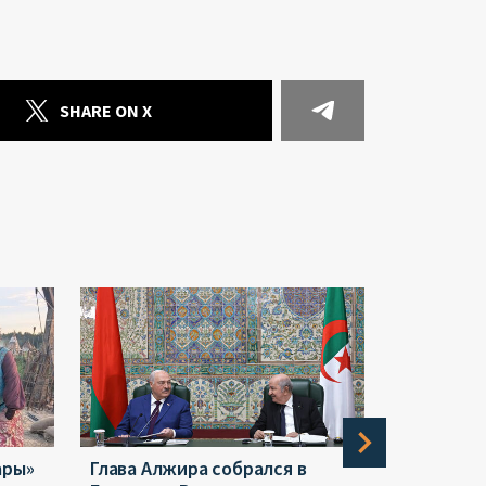
SHARE ON X
ары»
Глава Алжира собрался в
Польша с