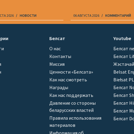
СТА 2026
НОВОСТИ
06 АВГУСТА 2026
КОММЕНТАРИЙ
ории
Белсат
Youtube
ти
О нас
Белсат n
Контакты
Белсат Li
я
Миссия
Жэстачай
н
Ценности «Белсата»
Belsat En
Как нас смотреть
Biełsat PL
Награды
Белсат N
Как нас поддержать
Белсат Sh
Давление со стороны
Белсат Hi
беларусских властей
Белсат Mu
Правила использования
Белсат D
материалов
Информация об