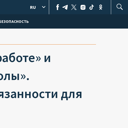
RU
БЕЗОПАСНОСТЬ
работе» и
олы».
язанности для