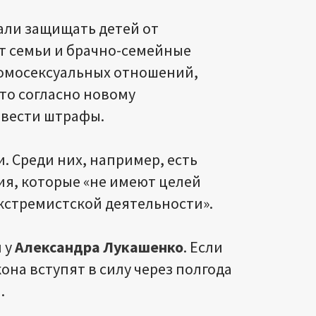
али защищать детей от
 семьи и брачно-семейные
гомосексуальных отношений,
это согласно новому
ввести штрафы.
. Среди них, например, есть
я, которые «не имеют целей
кстремистской деятельности».
 у
Александра Лукашенко
. Если
она вступят в силу через полгода
.