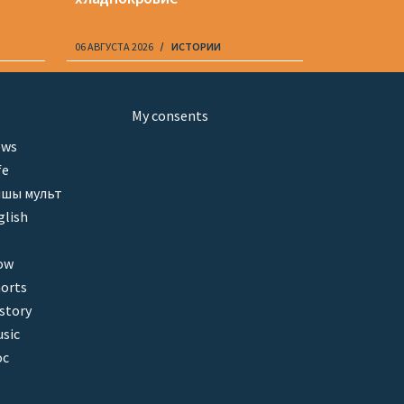
06 АВГУСТА 2026
ИСТОРИИ
06 АВГУСТА 20
My consents
ews
fe
шы мульт
glish
ow
orts
story
sic
oc