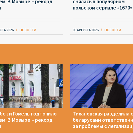
ем. В Мозыре – рекорд
снялась в популярном
ы
польском сериале «1670»
СТА 2026
НОВОСТИ
06 АВГУСТА 2026
НОВОСТИ
бск и Гомель подтопило
Тихановская разделила 
ем. В Мозыре – рекорд
беларусами ответствен
ы
за проблемы с легализа