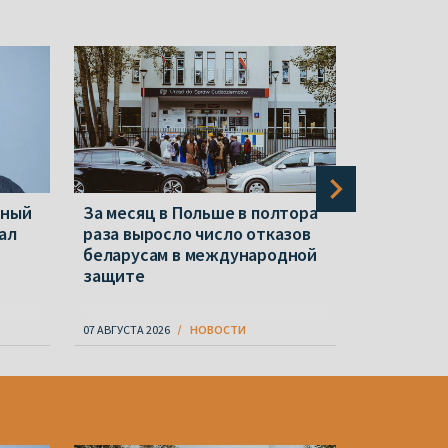
нный
За месяц в Польше в полтора
Новые «э
ал
раза выросло число отказов
«экстрем
беларусам в международной
Репрессии
защите
07 АВГУСТА 2026
НОВОСТИ
07 АВГУСТА 20