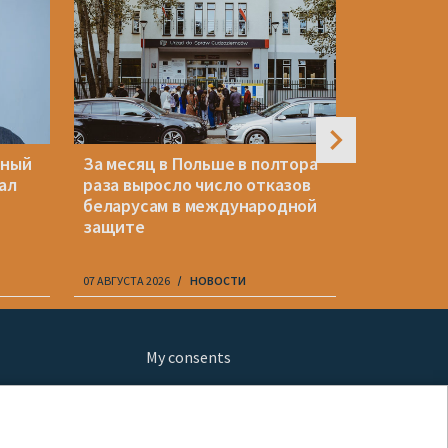
нный
За месяц в Польше в полтора
Украина 
ал
раза выросло число отказов
иск Литвы
беларусам в международной
беларусс
защите
07 АВГУСТА 2026
НОВОСТИ
07 АВГУСТА 20
My consents
ews
fe
шы мульт