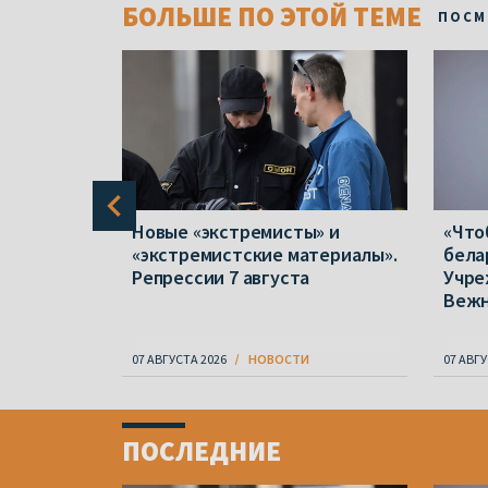
БОЛЬШЕ ПО ЭТОЙ ТЕМЕ
ПОСМ
в полтора
Новые «экстремисты» и
«Что
 отказов
«экстремистские материалы».
бела
народной
Репрессии 7 августа
Учре
Веж
07 АВГУСТА 2026
НОВОСТИ
07 АВГУ
Item
1
ПОСЛЕДНИЕ
of
4