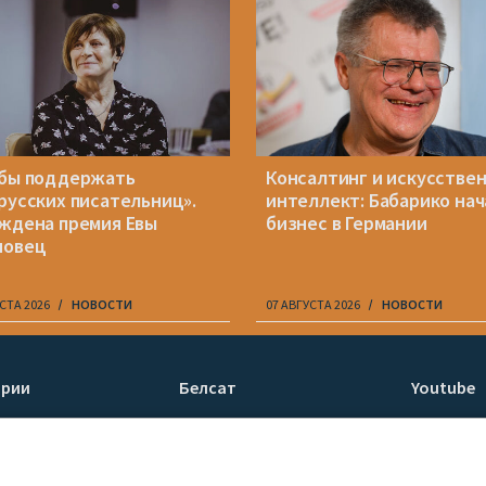
бы поддержать
Консалтинг и искусстве
русских писательниц».
интеллект: Бабарико нач
ждена премия Евы
бизнес в Германии
новец
СТА 2026
НОВОСТИ
07 АВГУСТА 2026
НОВОСТИ
ории
Белсат
Youtube
ти
О нас
Белсат n
Контакты
Белсат Li
я
Миссия
Жэстачай