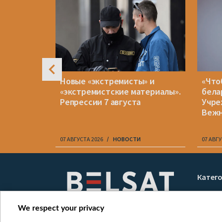
рейв в
Новые «экстремисты» и
«Что
все же
«экстремистские материалы».
бела
и другим
Репрессии 7 августа
Учре
Веж
07 АВГУСТА 2026
НОВОСТИ
07 АВГУ
Item
1
Катег
of
Новос
10
Война
We respect your privacy
Мнени