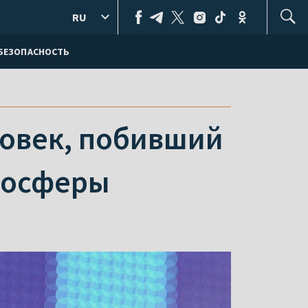
RU
БЕЗОПАСНОСТЬ
ловек, побивший
тосферы