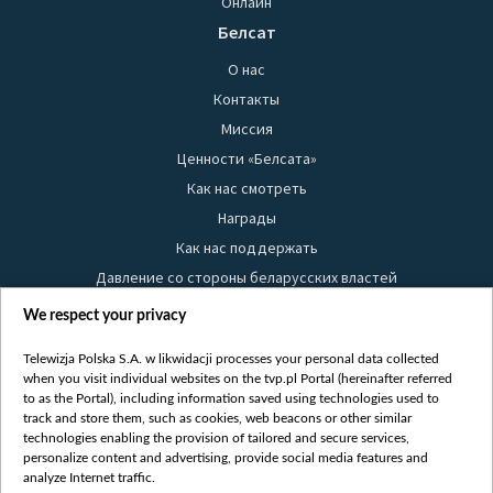
Онлайн
Белсат
О нас
Контакты
Миссия
Ценности «Белсата»
Как нас смотреть
Награды
Как нас поддержать
Давление со стороны беларусских властей
Правила использования материалов
We respect your privacy
Информация об отправителе
Telewizja Polska S.A. w likwidacji processes your personal data collected
Безопасность
when you visit individual websites on the tvp.pl Portal (hereinafter referred
Youtube
to as the Portal), including information saved using technologies used to
track and store them, such as cookies, web beacons or other similar
Белсат news
technologies enabling the provision of tailored and secure services,
personalize content and advertising, provide social media features and
Белсат Life
analyze Internet traffic.