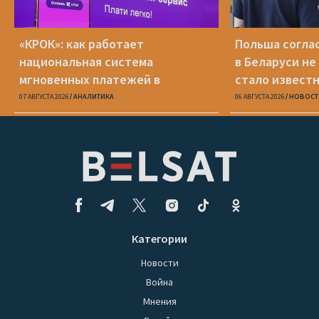
«КРОК»: как работает
Польша соглас
национальная система
в Беларуси не
мгновенных платежей в
стало известн
Беларуси
07 АВГУСТА 2026
АНАЛИТИКА
06 АВГУСТА 2026
НОВОСТ
Категории
Новости
Война
Мнения