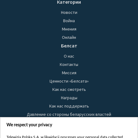
Категории
Новости
Война
Мнения
Онлайн
Белсат
О нас
Контакты
Миссия
Ценности «Белсата»
Как нас смотреть
Награды
Как нас поддержать
Давление со стороны беларусских властей
Правила использования материалов
We respect your privacy
Информация об отправителе
Telewizja Polska S.A. w likwidacji processes your personal data collected