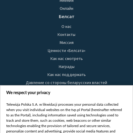
Мнения
Онлайн
Белсат
О нас
Контакты
Миссия
Ценности «Белсата»
Как нас смотреть
Награды
Как нас поддержать
Давление со стороны беларусских властей
Правила использования материалов
We respect your privacy
Информация об отправителе
Telewizja Polska S.A. w likwidacji processes your personal data collected
Безопасность
when you visit individual websites on the tvp.pl Portal (hereinafter referred
Youtube
to as the Portal), including information saved using technologies used to
track and store them, such as cookies, web beacons or other similar
Белсат news
technologies enabling the provision of tailored and secure services,
personalize content and advertising, provide social media features and
Белсат Life