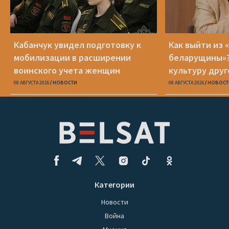
Кабанчук увидел подготовку к
Как выйти из 
мобилизации в расширении
беларущины»?
воинского учета женщин
культуру друг
транслироват
08 АВГУСТА 2026
НОВОСТИ
08 АВГУСТА 2026
НОВОСТ
Категории
Новости
Война