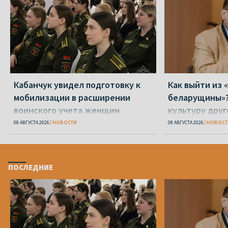
Кабанчук увидел подготовку к
Как выйти из 
мобилизации в расширении
беларущины»?
воинского учета женщин
культуру друг
транслироват
08 АВГУСТА 2026
НОВОСТИ
08 АВГУСТА 2026
НОВОСТ
ПОСЛЕДНИЕ