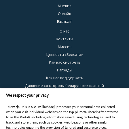
Мнения
Онлайн
Белсат
О нас
Контакты
Миссия
Ценности «Белсата»
Как нас смотреть
Награды
Как нас поддержать
Давление со стороны беларусских властей
Правила использования материалов
We respect your privacy
Информация об отправителе
Telewizja Polska S.A. w likwidacji processes your personal data collected
Безопасность
when you visit individual websites on the tvp.pl Portal (hereinafter referred
Youtube
to as the Portal), including information saved using technologies used to
track and store them, such as cookies, web beacons or other similar
Белсат news
technologies enabling the provision of tailored and secure services,