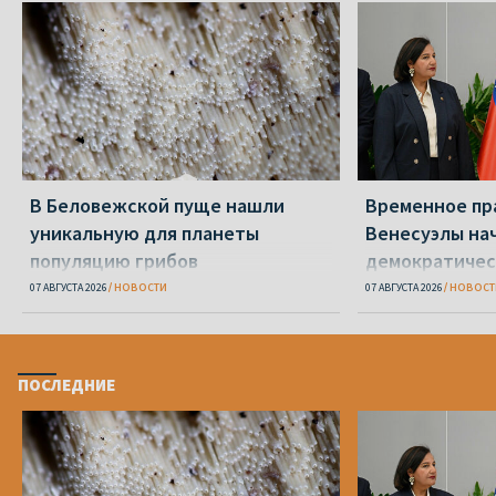
В Беловежской пуще нашли
Временное пр
уникальную для планеты
Венесуэлы на
популяцию грибов
демократичес
07 АВГУСТА 2026
НОВОСТИ
07 АВГУСТА 2026
НОВОСТ
ПОСЛЕДНИЕ