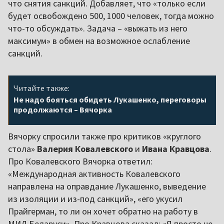
что снятия санкций. Добавляет, что «только если
будет освобождено 500, 1000 человек, тогда можно
что-то обсуждать». Задача – «выжать из него
максимум» в обмен на возможное ослабление
санкций.
Читайте также:
Не надо бояться обидеть Лукашенко, переговоры
продолжаются – Вячорка
Вячорку спросили также про критиков «круглого
стола»
Валерия Ковалевского
и
Ивана Кравцова
.
Про Ковалевского Вячорка ответил:
«Международная активность Ковалевского
направлена на оправдание Лукашенко, выведение
из изоляции и из-под санкций», «его укусил
Прайгерман, то ли он хочет обратно на работу в
МИД Беларуси». Про Кравцова сказал: «Я просто не