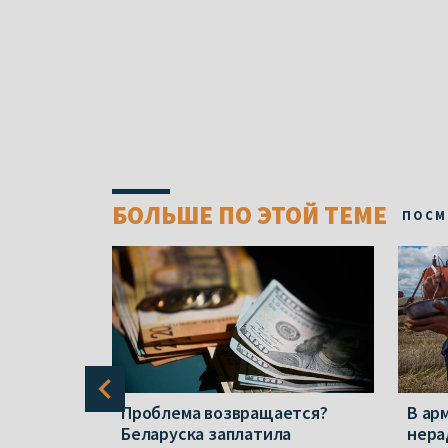
БОЛЬШЕ ПО ЭТОЙ ТЕМЕ
ПОСМ
е нашли
Проблема возвращается?
В ар
анеты
Беларуска заплатила
нера