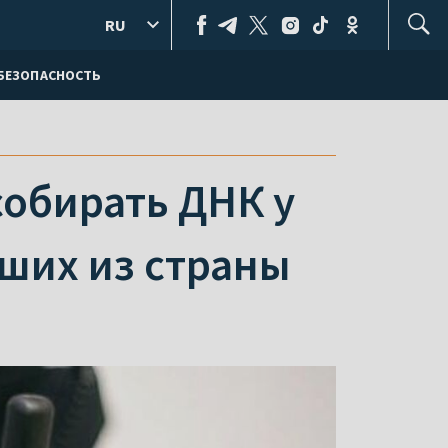
RU
БЕЗОПАСНОСТЬ
собирать ДНК у
вших из страны