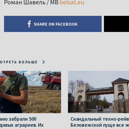
Роман Шавель / МВ
belsat.eu
SHARE ON FACEBOOK
ОТРЕТЬ БОЛЬШЕ
мию забрали 500
Скандальный техно-рейв
дивых аграриев. Их
Беловежской пуще все 