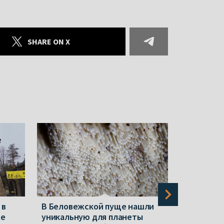
SHARE ON X
 в
В Беловежской пуще нашли
Проблема
же
уникальную для планеты
Беларуск