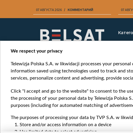
07 АВГУСТА 2026
КОММЕНТАРИЙ
07 АВГУ
Item
1
Катег
of
Новос
10
Война
We respect your privacy
Мнени
Telewizja Polska S.A. w likwidacji processes your personal d
Онлай
information saved using technologies used to track and sto
services, personalize content and advertising, provide socia
Click "I accept and go to the website" to consent to the us
the processing of your personal data by Telewizja Polska S.
purposes (including for automated matching of advertiseme
The purposes of processing your data by TVP S.A. w likwida
Store and/or access information on a device
Use limited data to select advertising