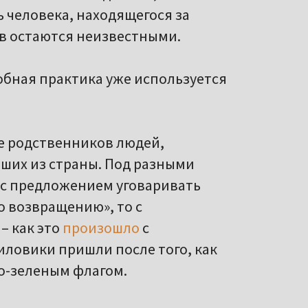
 человека, находящегося за
в остаются неизвестными.
обная практика уже используется
ое родственников людей,
вших из страны. Под разными
 с предложением уговаривать
о возвращению», то с
– как это
произошло
с
силовики пришли после того, как
но-зеленым флагом.