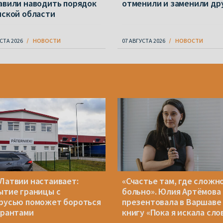
авили наводить порядок
отменили и заменили др
нской области
СТА 2026
НОВОСТИ
07 АВГУСТА 2026
НОВОСТИ
Латвии настаивает:
«Счастье там, где сложно
ытие границы с
больно». Юлия Артёмова
русью поможет бороться
презентовала в Варшаве
грантами
книгу «Пока я искала сло