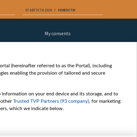
07 АВГУСТА 2026
НОВОСТИ
07 АВГУСТА 20
My consents
ews
fe
шы мульт
tal (hereinafter referred to as the Portal), including
glish
ies enabling the provision of tailored and secure
ow
orts
o information on your end device and its storage, and to
story
 other
Trusted TVP Partners (93 company)
, for marketing
sic
hers, which we indicate below.
oc