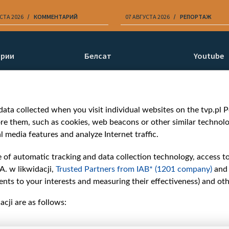
СТА 2026
КОММЕНТАРИЙ
07 АВГУСТА 2026
РЕПОРТАЖ
ории
Белсат
Youtube
ти
О нас
Белсат n
Контакты
Белсат Li
я
Миссия
Жэстачай
ata collected when you visit individual websites on the tvp.pl Por
н
Ценности «Белсата»
Belsat En
re them, such as cookies, web beacons or other similar technolog
Как нас смотреть
Biełsat PL
l media features and analyze Internet traffic.
Награды
Белсат N
Как нас поддержать
Белсат Sh
e of automatic tracking and data collection technology, access t
Давление со стороны
Белсат Hi
A. w likwidacji,
Trusted Partners from IAB* (1201 company)
and
беларусских властей
Белсат Mu
nts to your interests and measuring their effectiveness) and ot
Правила использования
Белсат D
cji are as follows:
материалов
Информация об