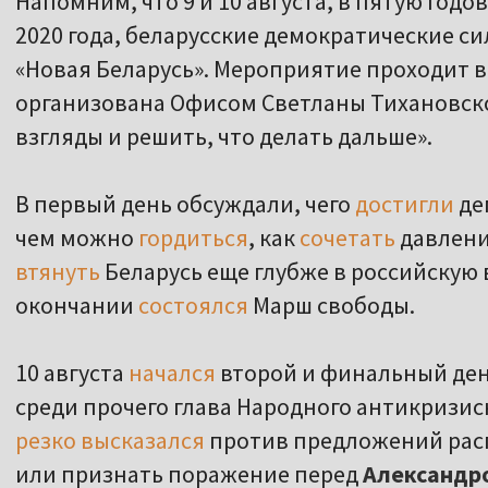
Напомним, что 9 и 10 августа, в пятую го
2020 года, беларусские демократические с
«Новая Беларусь». Мероприятие проходит 
организована Офисом Светланы Тихановско
взгляды и решить, что делать дальше».
В первый день обсуждали, чего
достигли
де
чем можно
гордиться
, как
сочетать
давлени
втянуть
Беларусь еще глубже в российскую 
окончании
состоялся
Марш свободы.
10 августа
начался
второй и финальный ден
среди прочего глава Народного антикризи
резко высказался
против предложений рас
или признать поражение перед
Александр