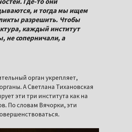
остей. Где-то они
дываются, и тогда мы ищем
ликты разрешить. Чтобы
ктура, каждый институт
ы, не соперничали, а
ительный орган укрепляет,
органы. А Светлана Тихановская
рует эти три института как на
в. По словам Вячорки, эти
совершенствоваться.