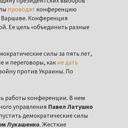
довщину президентских выборов
илы
проводят
конференцию
в Варшаве. Конференция
й. Ее цель «объединить разные
мократические силы за пять лет,
е и переговоры, как
не дать
войну против Украины. По
ь работы конференции. В нем
сного управления
Павел Латушко
пустить демократические силы
ом Лукашенко
. Жесткие