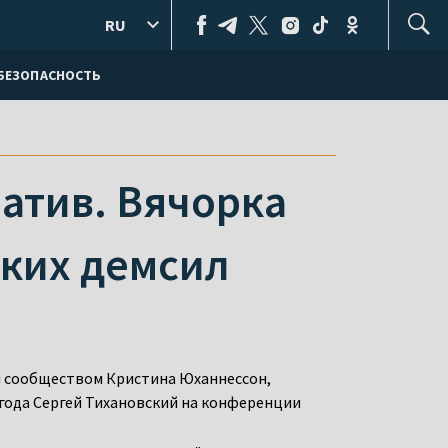
RU
БЕЗОПАСНОСТЬ
атив. Вячорка
ских демсил