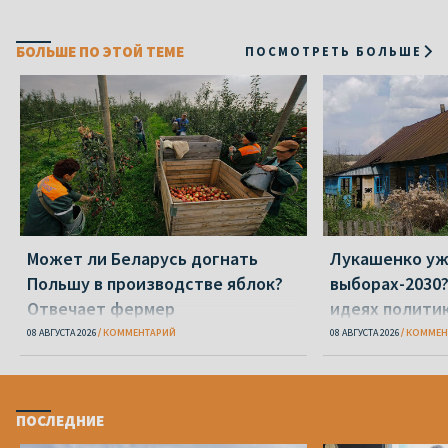
БОЛЬШЕ ПО ЭТОЙ ТЕМЕ
ПОСМОТРЕТЬ БОЛЬШЕ
Может ли Беларусь догнать
Лукашенко уж
Польшу в производстве яблок?
выборах-2030?
Отвечает фермер
идеях полити
08 АВГУСТА 2026
КОММЕНТАРИЙ
08 АВГУСТА 2026
КОММЕН
ПОСЛЕДНИЕ