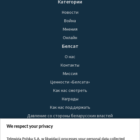
Категории
Новости
Война
Мнения
Онлайн
Белсат
О нас
Контакты
Миссия
Ценности «Белсата»
Как нас смотреть
Награды
Как нас поддержать
Давление со стороны беларусских властей
Правила использования материалов
We respect your privacy
Информация об отправителе
Telewizja Polska S.A. w likwidacji processes your personal data collected