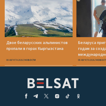
Двое беларусских альпинистов
Беларуса приг
пропали в горах Кыргызстана
годам за созд
международн
кибервымогат
08 АВГУСТА 2026
НОВОСТИ
08 АВГУСТА 2026
НОВОСТ