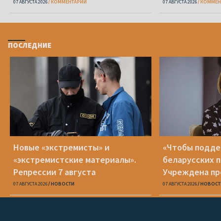
07 АВГУСТА 2026
КОММЕНТАРИЙ
07 АВГУСТА 2026
КОММЕН
ПОСЛЕДНИЕ
Новые «экстремисты» и
«Чтобы подд
«экстремистские материалы».
беларусских п
Репрессии 7 августа
Учреждена пр
Вежновец
07 АВГУСТА 2026
НОВОСТИ
07 АВГУСТА 2026
НОВОСТ