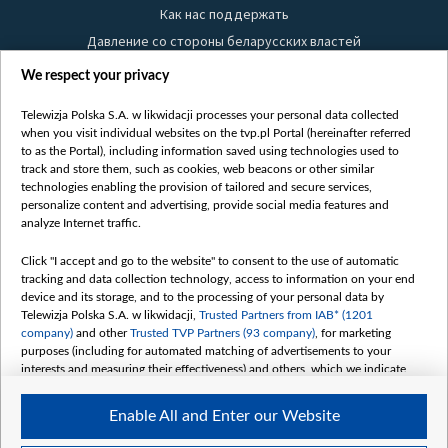
Как нас поддержать
Давление со стороны беларусских властей
Правила использования материалов
We respect your privacy
Информация об отправителе
Telewizja Polska S.A. w likwidacji processes your personal data collected
Безопасность
when you visit individual websites on the tvp.pl Portal (hereinafter referred
Youtube
to as the Portal), including information saved using technologies used to
track and store them, such as cookies, web beacons or other similar
Белсат news
technologies enabling the provision of tailored and secure services,
personalize content and advertising, provide social media features and
Белсат Life
analyze Internet traffic.
Жэстачайшы мульт
Click "I accept and go to the website" to consent to the use of automatic
Belsat English
tracking and data collection technology, access to information on your end
Biełsat PL
device and its storage, and to the processing of your personal data by
Telewizja Polska S.A. w likwidacji,
Trusted Partners from IAB* (1201
Белсат Now
company)
and other
Trusted TVP Partners (93 company)
, for marketing
Белсат Shorts
purposes (including for automated matching of advertisements to your
interests and measuring their effectiveness) and others, which we indicate
Белсат History
below.
Белсат Music
Enable All and Enter our Website
The purposes of processing your data by TVP S.A. w likwidacji are as
Белсат Doc
follows: