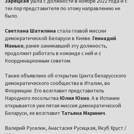
Зарецкая
ушла с должности в ноябре 2022 года и с
тех пор представителя по этому направлению не
было.
Светлана Шатилина
стала главой миссии
демократической Беларуси в Киеве.
Геннадий
Манько
, ранее занимавший эту должность,
продолжит работать в команде с ней и с
Координационным советом.
Также объявлено об открытии Цента беларусского
демократического сообщества в Италии, во
Флоренции. Его возглавит представитель
Народного посольства
Юлия Юхно
. А в Испании
открывается уже пятая миссия демократической
Беларуси, ее возглавит
Татьяна Маринич
.
Валерий Руселик, Анастасия Русецкая, Якуб Хруст /