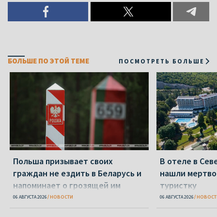
БОЛЬШЕ ПО ЭТОЙ ТЕМЕ
ПОСМОТРЕТЬ БОЛЬШЕ
Польша призывает своих
В отеле в Се
граждан не ездить в Беларусь и
нашли мертво
напоминает о грозящей им
туристку
опасности
06 АВГУСТА 2026
НОВОСТИ
06 АВГУСТА 2026
НОВОСТ