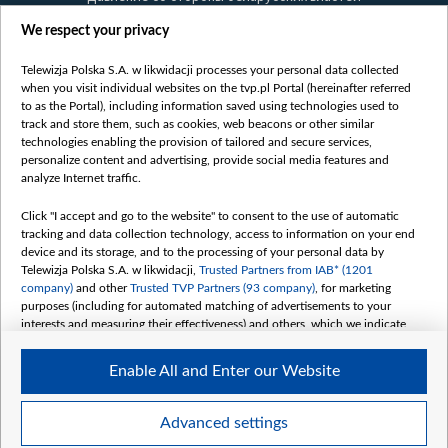
Правила использования материалов
We respect your privacy
Информация об отправителе
Telewizja Polska S.A. w likwidacji processes your personal data collected
Безопасность
when you visit individual websites on the tvp.pl Portal (hereinafter referred
Youtube
to as the Portal), including information saved using technologies used to
track and store them, such as cookies, web beacons or other similar
Белсат news
technologies enabling the provision of tailored and secure services,
personalize content and advertising, provide social media features and
Белсат Life
analyze Internet traffic.
Жэстачайшы мульт
Click "I accept and go to the website" to consent to the use of automatic
Belsat English
tracking and data collection technology, access to information on your end
Biełsat PL
device and its storage, and to the processing of your personal data by
Telewizja Polska S.A. w likwidacji,
Trusted Partners from IAB* (1201
Белсат Now
company)
and other
Trusted TVP Partners (93 company)
, for marketing
Белсат Shorts
purposes (including for automated matching of advertisements to your
interests and measuring their effectiveness) and others, which we indicate
Белсат History
below.
Белсат Music
Enable All and Enter our Website
The purposes of processing your data by TVP S.A. w likwidacji are as
Белсат Doc
follows:
My consents
Store and/or access information on a device
Advanced settings
Use limited data to select advertising