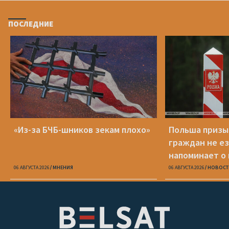
ПОСЛЕДНИЕ
«Из-за БЧБ-шников зекам плохо»
Польша призы
граждан не ез
напоминает о
опасности
06 АВГУСТА 2026
МНЕНИЯ
06 АВГУСТА 2026
НОВОСТ