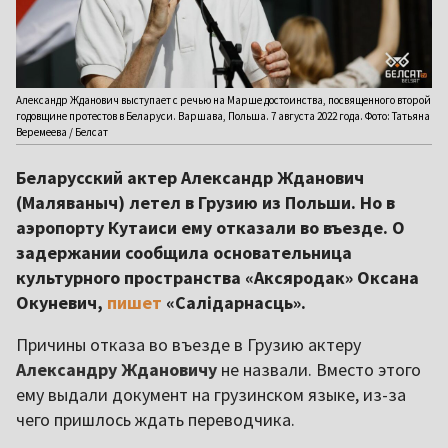
Александр Жданович выступает с речью на Марше достоинства, посвященного второй
годовщине протестов в Беларуси. Варшава, Польша. 7 августа 2022 года. Фото: Татьяна
Веремеева / Белсат
Беларусский актер Александр Жданович
(Маляваныч) летел в Грузию из Польши. Но в
аэропорту Кутаиси ему отказали во въезде. О
задержании сообщила основательница
культурного пространства «Аксяродак» Оксана
Окуневич,
пишет
«Салідарнасць».
Причины отказа во въезде в Грузию актеру
Александру Ждановичу
не назвали. Вместо этого
ему выдали документ на грузинском языке, из-за
чего пришлось ждать переводчика.