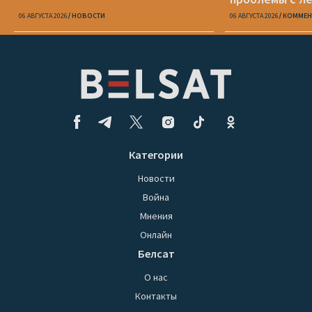
06 АВГУСТА 2026
НОВОСТИ
06 АВГУСТА 2026
КОММЕН
Категории
Новости
Война
Мнения
Онлайн
Белсат
О нас
Контакты