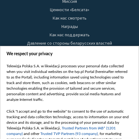
Миссия
Ценности «Белсата»
Как нас смотреть
Награды
Как нас поддержать
Давление со стороны беларусских властей
Правила использования материалов
We respect your privacy
Информация об отправителе
Telewizja Polska S.A. w likwidacji processes your personal data collected
Безопасность
when you visit individual websites on the tvp.pl Portal (hereinafter referred
Youtube
to as the Portal), including information saved using technologies used to
track and store them, such as cookies, web beacons or other similar
Белсат news
technologies enabling the provision of tailored and secure services,
personalize content and advertising, provide social media features and
Белсат Life
analyze Internet traffic.
Жэстачайшы мульт
Click "I accept and go to the website" to consent to the use of automatic
Belsat English
tracking and data collection technology, access to information on your end
Biełsat PL
device and its storage, and to the processing of your personal data by
Telewizja Polska S.A. w likwidacji,
Trusted Partners from IAB* (1201
Белсат Now
company)
and other
Trusted TVP Partners (93 company)
, for marketing
Белсат Shorts