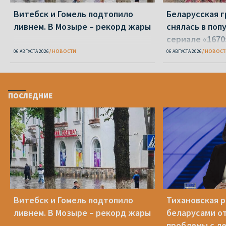
Витебск и Гомель подтопило
Беларусская г
ливнем. В Мозыре – рекорд жары
снялась в поп
сериале «1670
06 АВГУСТА 2026
НОВОСТИ
06 АВГУСТА 2026
НОВОСТ
ПОСЛЕДНИЕ
Витебск и Гомель подтопило
Тихановская р
ливнем. В Мозыре – рекорд жары
беларусами о
проблемы с л