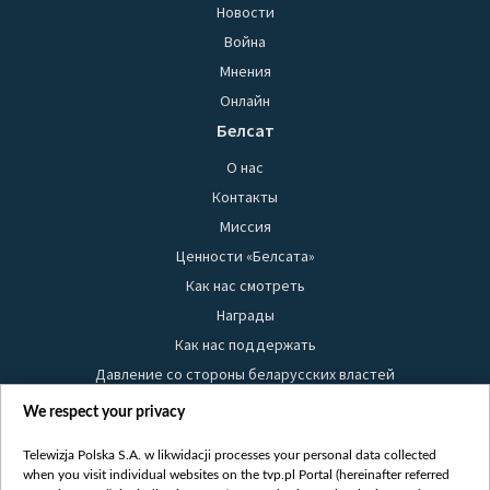
Новости
Война
Мнения
Онлайн
Белсат
О нас
Контакты
Миссия
Ценности «Белсата»
Как нас смотреть
Награды
Как нас поддержать
Давление со стороны беларусских властей
Правила использования материалов
We respect your privacy
Информация об отправителе
Telewizja Polska S.A. w likwidacji processes your personal data collected
Безопасность
when you visit individual websites on the tvp.pl Portal (hereinafter referred