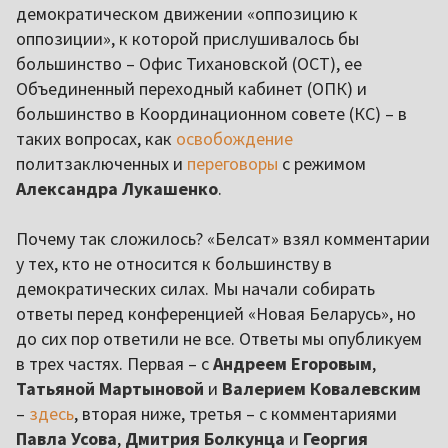
демократическом движении «оппозицию к
оппозиции», к которой прислушивалось бы
большинство – Офис Тихановской (ОСТ), ее
Объединенный переходный кабинет (ОПК) и
большинство в Координационном совете (КС) – в
таких вопросах, как
освобождение
политзаключенных и
переговоры
с режимом
Александра Лукашенко
.
Почему так сложилось? «Белсат» взял комментарии
у тех, кто не относится к большинству в
демократических силах. Мы начали собирать
ответы перед конференцией «Новая Беларусь», но
до сих пор ответили не все. Ответы мы опубликуем
в трех частях. Первая – с
Андреем Егоровым
,
Татьяной Мартыновой
и
Валерием Ковалевским
–
здесь
, вторая ниже, третья – с комментариями
Павла Усова
,
Дмитрия Болкунца
и
Георгия