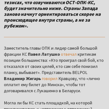
тезисах, что озвучиваются ОСТ-ОПК-КС,
будет значительно ниже. Страны Запада
заново начнут ориентироваться скорее на
происходящее внутри страны, а не за
рубежом».
Заместитель главы ОПК и лидер самой большой
фракции КС
Павел Латушко
отвечал
критикам
позиции большинства: «Кто проиграл свой бой, кто
отказался от своих целей, кто сам себе понизил
планку, выбывает». Представитель BELPOL
Владимир Жигарь
говорил
Кравцову, что «лично
оплатит ему билет до Минска», чтобы тот
договаривался с Лукашенко в Беларуси.
Могла ли бы КС стать площадкой, на которой
прислушивались к «оппозиции к оппозиции»?