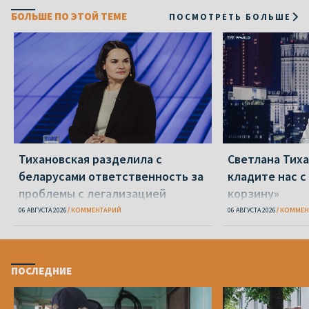
БОЛЬШЕ ПО ЭТОЙ ТЕМЕ
ПОСМОТРЕТЬ БОЛЬШЕ
Тихановская разделила с
Светлана Тиха
беларусами ответственность за
кладите нас с
проблемы с легализацией
корзину»
06 АВГУСТА 2026
КОММЕНТАРИЙ
06 АВГУСТА 2026
КОММЕН
ПОСЛЕДНИЕ