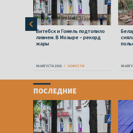
и
Витебск и Гомель подтопило
Бела
 Беларуси
ливнем. В Мозыре – рекорд
снял
ребывания
жары
поль
06 АВГУСТА 2026
НОВОСТИ
06 АВГУ
Item
1
ПОСЛЕДНИЕ
of
4