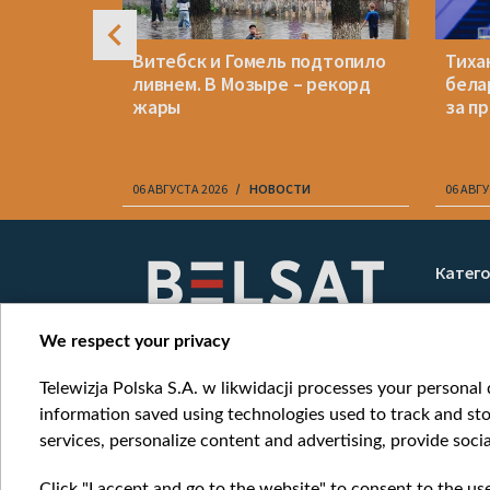
ждения
Витебск и Гомель подтопило
Тиха
шкина.
ливнем. В Мозыре – рекорд
бела
ься 61
жары
за п
06 АВГУСТА 2026
НОВОСТИ
06 АВГУ
Item
1
Катег
of
Новос
10
Война
We respect your privacy
Мнени
Telewizja Polska S.A. w likwidacji processes your personal d
Онлай
information saved using technologies used to track and sto
services, personalize content and advertising, provide socia
Click "I accept and go to the website" to consent to the us