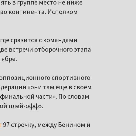
ять в группе место не ниже
тво континента. Исполком
 где сразится с командами
две встречи отборочного этапа
тябре.
 оппозиционного спортивного
федерации «они там еще в своем
е финальной части». По словам
кой плей-офф».
т
97 строчку, между Бенином и