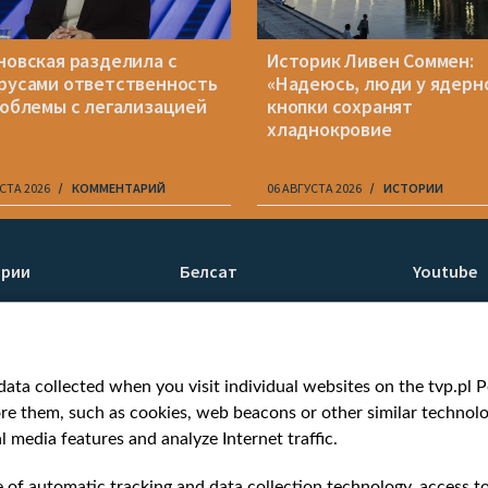
новская разделила с
Историк Ливен Соммен:
русами ответственность
«Надеюсь, люди у ядерн
роблемы с легализацией
кнопки сохранят
хладнокровие
СТА 2026
КОММЕНТАРИЙ
06 АВГУСТА 2026
ИСТОРИИ
ории
Белсат
Youtube
ти
О нас
Белсат n
Контакты
Белсат Li
я
Миссия
Жэстачай
ata collected when you visit individual websites on the tvp.pl Por
н
Ценности «Белсата»
Belsat En
re them, such as cookies, web beacons or other similar technolog
Как нас смотреть
Biełsat PL
l media features and analyze Internet traffic.
Награды
Белсат N
Как нас поддержать
Белсат Sh
e of automatic tracking and data collection technology, access t