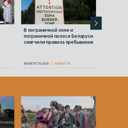
В пограничной зоне и
Витебск 
пограничной полосе Беларуси
ливнем. В
смягчили правила пребывания
жары
06 АВГУСТА 2026
НОВОСТИ
06 АВГУСТА 20