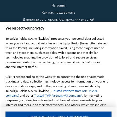
Награды
Как нас поддержать
Давление со стороны беларусских властей
Правила использования материалов
We respect your privacy
Информация об отправителе
Telewizja Polska S.A. w likwidacji processes your personal data collected
Безопасность
when you visit individual websites on the tvp.pl Portal (hereinafter referred
Youtube
to as the Portal), including information saved using technologies used to
track and store them, such as cookies, web beacons or other similar
Белсат news
technologies enabling the provision of tailored and secure services,
personalize content and advertising, provide social media features and
Белсат Life
analyze Internet traffic.
Жэстачайшы мульт
Belsat English
Click "I accept and go to the website" to consent to the use of automatic
tracking and data collection technology, access to information on your end
Biełsat PL
device and its storage, and to the processing of your personal data by
Белсат Now
Telewizja Polska S.A. w likwidacji,
Trusted Partners from IAB* (1201
company)
and other
Trusted TVP Partners (93 company)
, for marketing
Белсат Shorts
purposes (including for automated matching of advertisements to your
Белсат History
interests and measuring their effectiveness) and others, which we indicate
below.
Белсат Music