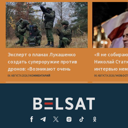
Эксперт о планах Лукашенко
«Я не собираю
создать супероружие против
Николай Стат
дронов: «Возникают очень
интервью нем
серьезные сомнения»
Zeit
06 АВГУСТА 2026
КОММЕНТАРИЙ
06 АВГУСТА 2026
НОВОСТ