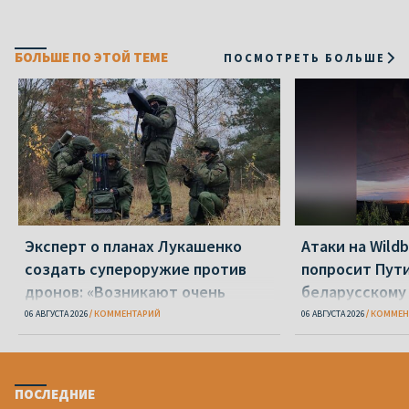
БОЛЬШЕ ПО ЭТОЙ ТЕМЕ
ПОСМОТРЕТЬ БОЛЬШЕ
Эксперт о планах Лукашенко
Атаки на Wild
создать супероружие против
попросит Пут
дронов: «Возникают очень
беларусскому
серьезные сомнения»
06 АВГУСТА 2026
КОММЕНТАРИЙ
06 АВГУСТА 2026
КОММЕН
ПОСЛЕДНИЕ