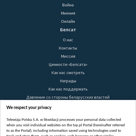
Война
Мнения
Онлайн
Белсат
О нас
Контакты
Миссия
Ценности «Белсата»
Как нас смотреть
Награды
Как нас поддержать
Давление со стороны беларусских властей
Правила использования материалов
We respect your privacy
Информация об отправителе
Telewizja Polska S.A. w likwidacji processes your personal data collected
Безопасность
when you visit individual websites on the tvp.pl Portal (hereinafter referred
Youtube
to as the Portal), including information saved using technologies used to