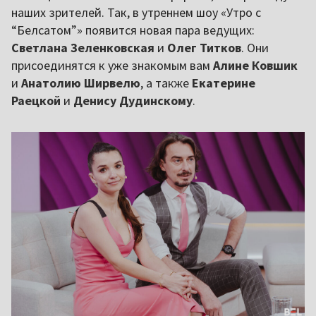
наших зрителей. Так, в утреннем шоу «Утро с
“Белсатом”» появится новая пара ведущих:
Светлана Зеленковская
и
Олег Титков
. Они
присоединятся к уже знакомым вам
Алине Ковшик
и
Анатолию Ширвелю
, а также
Екатерине
Раецкой
и
Денису Дудинскому
.