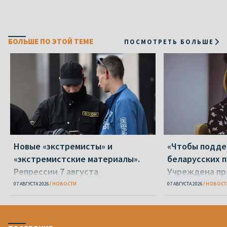
БОЛЬШЕ ПО ЭТОЙ ТЕМЕ
ПОСМОТРЕТЬ БОЛЬШЕ
Новые «экстремисты» и
«Чтобы подд
«экстремистские материалы».
беларусских п
Репрессии 7 августа
Учреждена пр
Вежновец
07 АВГУСТА 2026
НОВОСТИ
07 АВГУСТА 2026
НОВОСТ