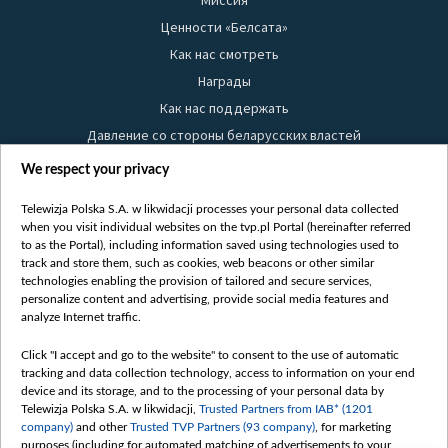
Ценности «Белсата»
Как нас смотреть
Награды
Как нас поддержать
Давление со стороны беларусских властей
Правила использования материалов
We respect your privacy
Информация об отправителе
Telewizja Polska S.A. w likwidacji processes your personal data collected
Безопасность
when you visit individual websites on the tvp.pl Portal (hereinafter referred
Youtube
to as the Portal), including information saved using technologies used to
track and store them, such as cookies, web beacons or other similar
Белсат news
technologies enabling the provision of tailored and secure services,
personalize content and advertising, provide social media features and
Белсат Life
analyze Internet traffic.
Жэстачайшы мульт
Belsat English
Click "I accept and go to the website" to consent to the use of automatic
tracking and data collection technology, access to information on your end
Biełsat PL
device and its storage, and to the processing of your personal data by
Белсат Now
Telewizja Polska S.A. w likwidacji,
Trusted Partners from IAB* (1201
company)
and other
Trusted TVP Partners (93 company)
, for marketing
Белсат Shorts
purposes (including for automated matching of advertisements to your