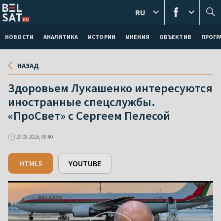
RU
НОВОСТИ
АНАЛИТИКА
ИСТОРИИ
МНЕНИЯ
ОБЪЕКТИВ
ПРОГ
НАЗАД
Здоровьем Лукашенко интересуются
иностранные спецслужбы.
«ПроСвет» с Сергеем Пелесой
29.08.2025, 08:40
HTML5
YOUTUBE