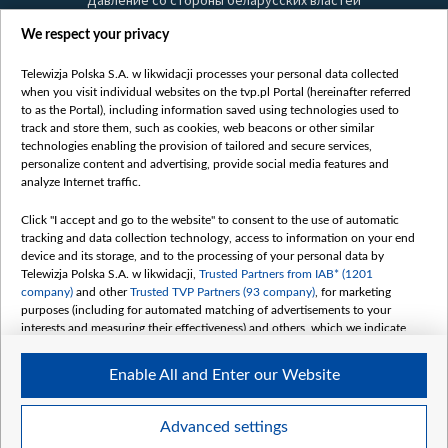
Давление со стороны беларусских властей
Правила использования материалов
We respect your privacy
Информация об отправителе
Telewizja Polska S.A. w likwidacji processes your personal data collected
Безопасность
when you visit individual websites on the tvp.pl Portal (hereinafter referred
Youtube
to as the Portal), including information saved using technologies used to
track and store them, such as cookies, web beacons or other similar
Белсат news
technologies enabling the provision of tailored and secure services,
personalize content and advertising, provide social media features and
Белсат Life
analyze Internet traffic.
Жэстачайшы мульт
Click "I accept and go to the website" to consent to the use of automatic
Belsat English
tracking and data collection technology, access to information on your end
Biełsat PL
device and its storage, and to the processing of your personal data by
Telewizja Polska S.A. w likwidacji,
Trusted Partners from IAB* (1201
Белсат Now
company)
and other
Trusted TVP Partners (93 company)
, for marketing
Белсат Shorts
purposes (including for automated matching of advertisements to your
interests and measuring their effectiveness) and others, which we indicate
Белсат History
below.
Белсат Music
Enable All and Enter our Website
The purposes of processing your data by TVP S.A. w likwidacji are as
Белсат Doc
follows:
My consents
Store and/or access information on a device
Advanced settings
Use limited data to select advertising