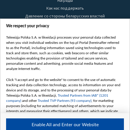
Награды
Как нас поддержать
Давление со стороны беларусских властей
Правила использования материалов
We respect your privacy
Информация об отправителе
Telewizja Polska S.A. w likwidacji processes your personal data collected
Безопасность
when you visit individual websites on the tvp.pl Portal (hereinafter referred
Youtube
to as the Portal), including information saved using technologies used to
track and store them, such as cookies, web beacons or other similar
Белсат news
technologies enabling the provision of tailored and secure services,
personalize content and advertising, provide social media features and
Белсат Life
analyze Internet traffic.
Жэстачайшы мульт
Click "I accept and go to the website" to consent to the use of automatic
Belsat English
tracking and data collection technology, access to information on your end
Biełsat PL
device and its storage, and to the processing of your personal data by
Telewizja Polska S.A. w likwidacji,
Trusted Partners from IAB* (1201
Белсат Now
company)
and other
Trusted TVP Partners (93 company)
, for marketing
Белсат Shorts
purposes (including for automated matching of advertisements to your
interests and measuring their effectiveness) and others, which we indicate
Белсат History
below.
Белсат Music
Enable All and Enter our Website
The purposes of processing your data by TVP S.A. w likwidacji are as
Белсат Doc