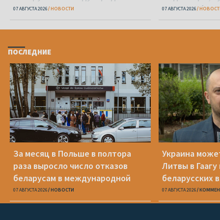
защите
«Беларусбанк
07 АВГУСТА 2026
НОВОСТИ
07 АВГУСТА 2026
НОВОСТ
ПОСЛЕДНИЕ
За месяц в Польше в полтора
Украина може
раза выросло число отказов
Литвы в Гаагу
беларусам в международной
беларусских 
защите
07 АВГУСТА 2026
НОВОСТИ
07 АВГУСТА 2026
КОММЕН