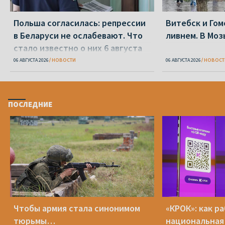
Польша согласилась: репрессии
Витебск и Го
в Беларуси не ослабевают. Что
ливнем. В Моз
стало известно о них 6 августа
06 АВГУСТА 2026
НОВОСТИ
06 АВГУСТА 2026
НОВОСТ
ПОСЛЕДНИЕ
Чтобы армия стала синонимом
«КРОК»: как р
тюрьмы…
национальная