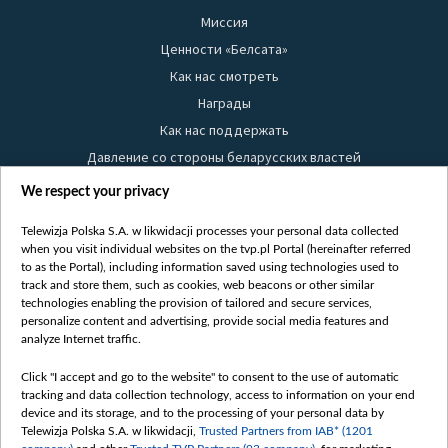
Миссия
Ценности «Белсата»
Как нас смотреть
Награды
Как нас поддержать
Давление со стороны беларусских властей
Правила использования материалов
We respect your privacy
Информация об отправителе
Telewizja Polska S.A. w likwidacji processes your personal data collected
Безопасность
when you visit individual websites on the tvp.pl Portal (hereinafter referred
Youtube
to as the Portal), including information saved using technologies used to
track and store them, such as cookies, web beacons or other similar
Белсат news
technologies enabling the provision of tailored and secure services,
personalize content and advertising, provide social media features and
Белсат Life
analyze Internet traffic.
Жэстачайшы мульт
Click "I accept and go to the website" to consent to the use of automatic
Belsat English
tracking and data collection technology, access to information on your end
Biełsat PL
device and its storage, and to the processing of your personal data by
Telewizja Polska S.A. w likwidacji,
Trusted Partners from IAB* (1201
Белсат Now