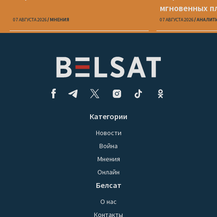
мгновенных п
Беларуси
07 АВГУСТА 2026
МНЕНИЯ
07 АВГУСТА 2026
АНАЛИТ
Категории
Новости
Война
Мнения
Онлайн
Белсат
О нас
Контакты