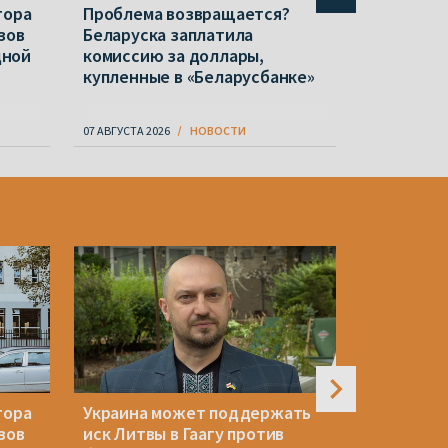
тора
Проблема возвращается?
«Чтобы п
зов
Беларуска заплатила
беларусс
дной
комиссию за доллары,
Учрежден
купленные в «Беларусбанке»
Вежнове
07 АВГУСТА 2026
НОВОСТИ
07 АВГУСТА 20
тора
Украина может поддержать
МВД Латв
зов
иск Литвы в Гаагу против
закрытие