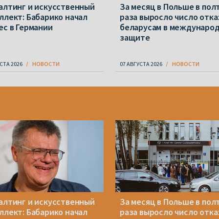
алтинг и искусственный
За месяц в Польше в пол
ллект: Бабарико начал
раза выросло число отка
ес в Германии
беларусам в междунаро
защите
СТА 2026
НОВОСТИ
07 АВГУСТА 2026
НОВОСТИ
алтинг и искусственный
За месяц в Польше в пол
ллект: Бабарико начал
раза выросло число отка