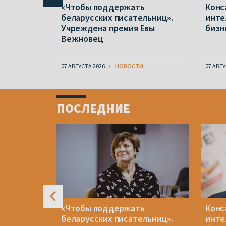
ется?
«Чтобы поддержать
Конс
а
беларусских писательниц».
инте
ы,
Учреждена премия Евы
бизн
усбанке»
Вежновец
07 АВГУСТА 2026
НОВОСТИ
07 АВГУ
Item
1
ПОСЛЕДНИЕ
of
4
ивили
«Чтобы поддержать
Конс
после
беларусских писательниц».
инте