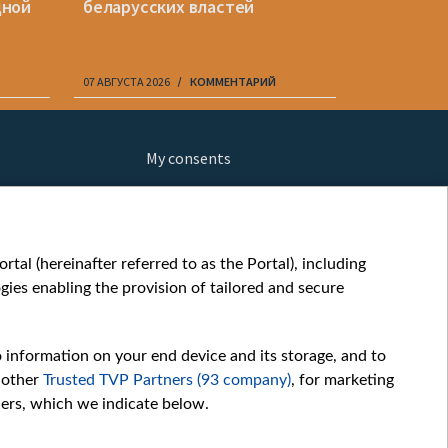
дной
беларусских властей
Беларусь
с мигран
07 АВГУСТА 2026
КОММЕНТАРИЙ
07 АВГУСТА 20
My consents
ews
fe
шы мульт
tal (hereinafter referred to as the Portal), including
glish
ies enabling the provision of tailored and secure
ow
orts
o information on your end device and its storage, and to
story
 other
Trusted TVP Partners (93 company)
, for marketing
sic
hers, which we indicate below.
oc