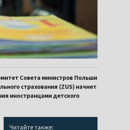
омитет Совета министров Польши
ального страхования (ZUS) начнет
ния иностранцами детского
Читайте также: