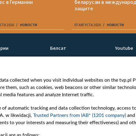
ес в Германии
беларусам в междунаро
защите
СТА 2026
НОВОСТИ
07 АВГУСТА 2026
НОВОСТИ
ории
Белсат
Youtube
ти
О нас
Белсат n
Контакты
Белсат Li
я
Миссия
Жэстачай
ata collected when you visit individual websites on the tvp.pl Por
н
Ценности «Белсата»
Belsat En
re them, such as cookies, web beacons or other similar technolog
Как нас смотреть
Biełsat PL
l media features and analyze Internet traffic.
Награды
Белсат N
Как нас поддержать
Белсат Sh
e of automatic tracking and data collection technology, access t
Давление со стороны
Белсат Hi
A. w likwidacji,
Trusted Partners from IAB* (1201 company)
and
беларусских властей
Белсат Mu
nts to your interests and measuring their effectiveness) and ot
Правила использования
Белсат D
cji are as follows: