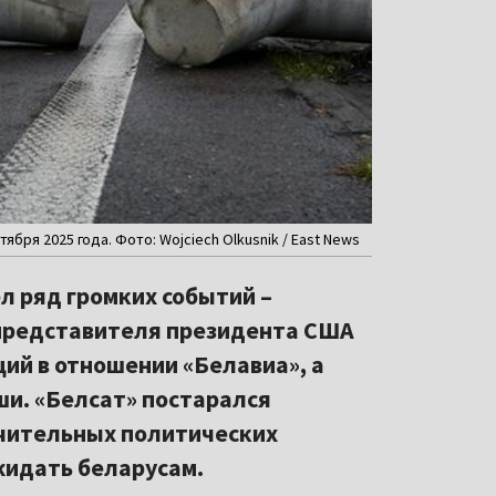
бря 2025 года. Фото: Wojciech Olkusnik / East News
л ряд громких событий –
представителя президента США
ций в отношении «Белавиа», а
ши. «Белсат» постарался
ачительных политических
жидать беларусам.