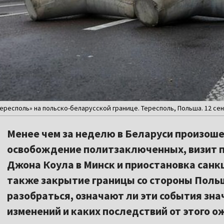
есполь» на польско-беларусской границе. Тересполь, Польша. 12 сентя
Менее чем за неделю в Беларуси произоше
освобождение политзаключенных, визит 
Джона Коула в Минск и приостановка санк
также закрытие границы со стороны Поль
разобраться, означают ли эти события зн
изменений и каких последствий от этого о