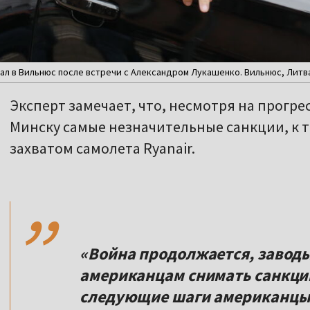
ал в Вильнюс после встречи с Александром Лукашенко. Вильнюс, Литва.
Эксперт замечает, что, несмотря на прогре
Минску самые незначительные санкции, к т
захватом самолета Ryanair.
,,
«Война продолжается, заводы
американцам снимать санкции?
следующие шаги американцы д