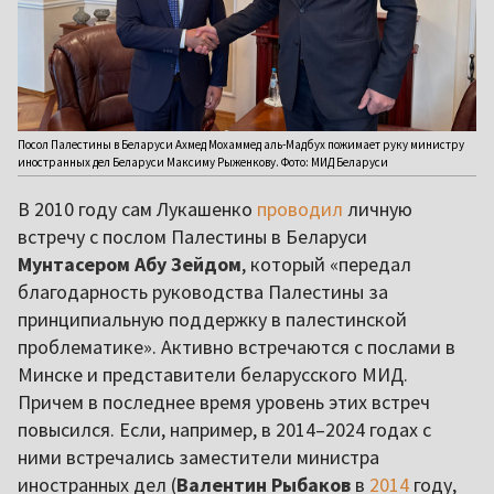
Посол Палестины в Беларуси Ахмед Мохаммед аль-Мадбух пожимает руку министру
иностранных дел Беларуси Максиму Рыженкову. Фото: МИД Беларуси
В 2010 году сам Лукашенко
проводил
личную
встречу с послом Палестины в Беларуси
Мунтасером Абу Зейдом
, который «передал
благодарность руководства Палестины за
принципиальную поддержку в палестинской
проблематике». Активно встречаются с послами в
Минске и представители беларусского МИД.
Причем в последнее время уровень этих встреч
повысился. Если, например, в 2014–2024 годах с
ними встречались заместители министра
иностранных дел (
Валентин Рыбаков
в
2014
году,