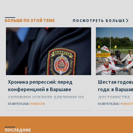
БОЛЬШЕ ПО ЭТОЙ ТЕМЕ
ПОСМОТРЕТЬ БОЛЬШЕ
Хроника репрессий: перед
Шестая годов
конференцией в Варшаве
года: в Варша
силовики усилили давление на
достоинства
беларусов
05 АВГУСТА 2026
НОВОСТИ
05 АВГУСТА 2026
НОВОСТ
ПОСЛЕДНИЕ