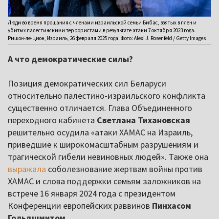
Люди во время прощания с членами израильской семьи Бибас, взятых в плен и
убитых палестинскими террористами в результате атаки 7 октября 2023 года.
Ришон-ле-Цион, Израиль, 26 февраля 2025 года. Фото: Alexi J. Rosenfeld / Getty Images
А что демократические силы?
Позиция демократических сил Беларуси
относительно палестино-израильского конфликта
существенно отличается. Глава Объединенного
переходного кабинета
Светлана Тихановская
решительно осудила «атаки ХАМАС на Израиль,
приведшие к широкомасштабным разрушениям и
трагической гибели невиновных людей». Также она
выражала
соболезнование жертвам войны против
ХАМАС и слова поддержки семьям заложников на
встрече 16 января 2024 года с президентом
Конференции европейских раввинов
Пинхасом
Гольдшмитом
.