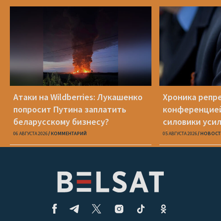
Атаки на Wildberries: Лукашенко
Хроника репре
попросит Путина заплатить
конференцией
беларусскому бизнесу?
силовики уси
беларусов
06 АВГУСТА 2026
КОММЕНТАРИЙ
05 АВГУСТА 2026
НОВОСТ