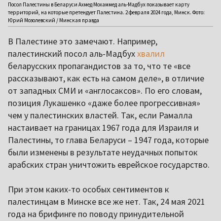
Посол Палестины в Беларуси Ахмед Мохаммед аль-Мадбух показывает карту
территорий, на которые претендует Палестина. 2 февраля 2024 года, Минск. Фото:
Юрий Мозолевский / Минская правда
В Палестине это замечают. Например,
палестинский посол аль-Мадбух
хвалил
беларусских пропагандистов за то, что те «все
рассказывают, как есть на самом деле», в отличие
от западных СМИ и «англосаксов». По его словам,
позиция Лукашенко «даже более прогрессивная»
чем у палестинских властей. Так, если Рамалла
настаивает на границах 1967 года для Израиля и
Палестины, то глава Беларуси – 1947 года, которые
были изменены в результате неудачных попыток
арабских стран уничтожить еврейское государство.
При этом каких-то особых сентиментов к
палестинцам в Минске все же нет. Так, 24 мая 2021
года на брифинге по поводу принудительной