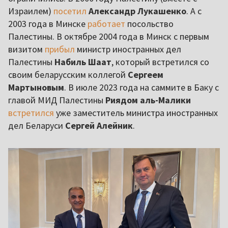
Израилем)
посетил
Александр Лукашенко
. А с
2003 года в Минске
работает
посольство
Палестины. В октябре 2004 года в Минск с первым
визитом
прибыл
министр иностранных дел
Палестины
Набиль Шаат
, который встретился со
своим беларусским коллегой
Сергеем
Мартыновым
. В июле 2023 года на саммите в Баку с
главой МИД Палестины
Риядом аль-Малики
встретился
уже заместитель министра иностранных
дел Беларуси
Сергей Алейник
.