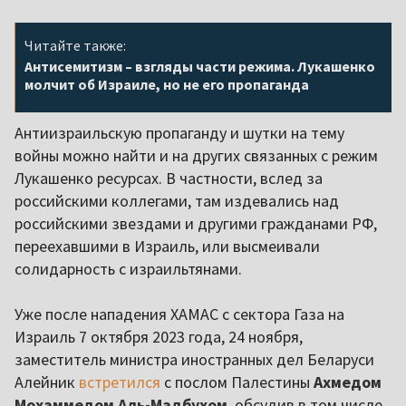
Читайте также:
Антисемитизм – взгляды части режима. Лукашенко
молчит об Израиле, но не его пропаганда
Антиизраильскую пропаганду и шутки на тему
войны можно найти и на других связанных с режим
Лукашенко ресурсах. В частности, вслед за
российскими коллегами, там издевались над
российскими звездами и другими гражданами РФ,
переехавшими в Израиль, или высмеивали
солидарность с израильтянами.
Уже после нападения ХАМАС с сектора Газа на
Израиль 7 октября 2023 года, 24 ноября,
заместитель министра иностранных дел Беларуси
Алейник
встретился
с послом Палестины
Ахмедом
Мохаммедом Аль-Мадбухом
, обсудив в том числе