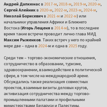
Андрей Дапкюнас
в
2017-м
,
2018-м
,
2019-м
,
2020-м
,
Сергей Алейник
в
2020-м
,
2022-м
,
2023-м
,
2024-м
,
Николай Борисевич
в
2021-м
и
2022-м
) или
начальники управления Африки и Ближнего
Востока (
Игорь Лещеня
в
2014-м
), то в последнее
время такие встречи проводит лично глава МИД
Максим Рыженков
. Таких встреч у него по крайней
мере две – одна в
2024
-м и одна в
2025
году.
Среди тем – торгово-экономические отношения,
сотрудничество в образовании, туризме,
здравоохранении, взаимодействие в политической
сфере, в том числе на международной арене.
Обсуждались также реализация совместных
проектов, взаимные визиты деловых кругов,
активизация сотрудничества между торгово-
промышленными палатами и профильными
министерствами Беларуси и Палестины.