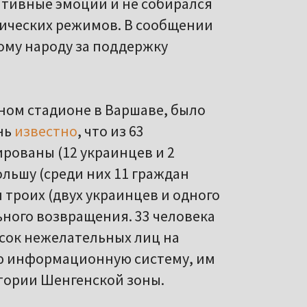
ативные эмоции и не собирался
ических режимов. В сообщении
ому народу за поддержку
ном стадионе в Варшаве, было
нь
известно
, что из 63
рованы (12 украинцев и 2
ольшу (среди них 11 граждан
и троих (двух украинцев и одного
ьного возвращения. 33 человека
исок нежелательных лиц на
ю информационную систему, им
итории Шенгенской зоны.