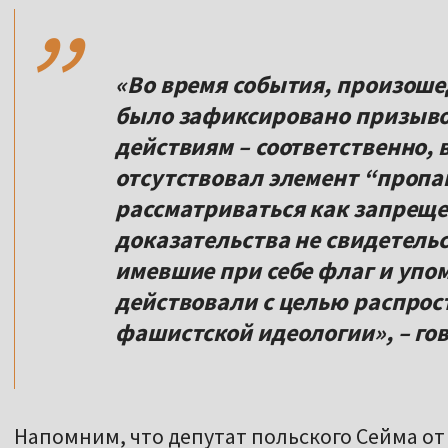
,,
«Во время события, произошед
было зафиксировано призыво
действиям – соответственно, 
отсутствовал элемент “пропа
рассматриваться как запреще
доказательства не свидетельс
имевшие при себе флаг и упо
действовали с целью распрос
фашистской идеологии», – го
Напомним, что депутат польского Сейма от