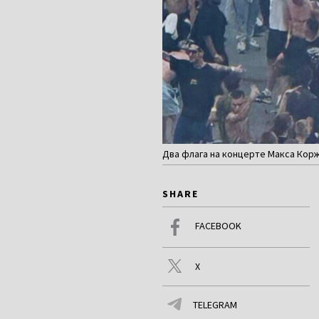
Два флага на концерте Макса Корж
SHARE
FACEBOOK
X
TELEGRAM