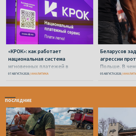
«КРОК»: как работает
Беларусов за
национальная система
агрессии прот
мгновенных платежей в
Польше. В чем
Беларуси
делать?
07 АВГУСТА 2026
АНАЛИТИКА
05 АВГУСТА 2026
АНАЛИТ
ПОСЛЕДНИЕ