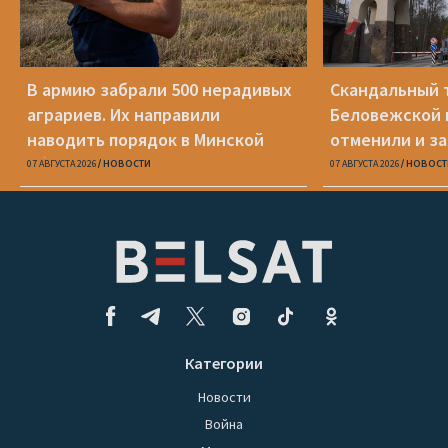
В армию забрали 500 нерадивых
Скандальный 
аграриев. Их направили
Беловежской 
наводить порядок в Минской
отменили и з
области
07 АВГУСТА 2026
НОВОСТИ
07 АВГУСТА 2026
НОВОСТ
Категории
Новости
Война