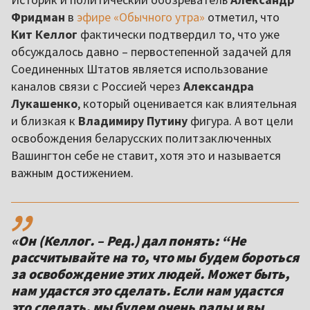
Фридман
в
эфире «Обычного утра»
отметил, что
Кит Келлог
фактически подтвердил то, что уже
обсуждалось давно – первостепенной задачей для
Соединенных Штатов является использование
каналов связи с Россией через
Александра
Лукашенко
, который оценивается как влиятельная
и близкая к
Владимиру Путину
фигура. А вот цели
освобождения беларусских политзаключенных
Вашингтон себе не ставит, хотя это и называется
важным достижением.
,,
«Он (Келлог. – Ред.) дал понять: “Не
рассчитывайте на то, что мы будем бороться
за освобождение этих людей. Может быть,
нам удастся это сделать. Если нам удастся
это сделать, мы будем очень рады и вы