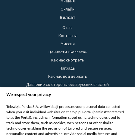
Мнения
Онлайн
Белсат
О нас
Контакты
Миссия
Ценности «Белсата»
Как нас смотреть
Награды
Как нас поддержать
Давление со стороны беларусских властей
Правила использования материалов
We respect your privacy
Информация об отправителе
Telewizja Polska S.A. w likwidacji processes your personal data collected
Безопасность
when you visit individual websites on the tvp.pl Portal (hereinafter referred
Youtube
to as the Portal), including information saved using technologies used to
track and store them, such as cookies, web beacons or other similar
Белсат news
technologies enabling the provision of tailored and secure services,
personalize content and advertising, provide social media features and