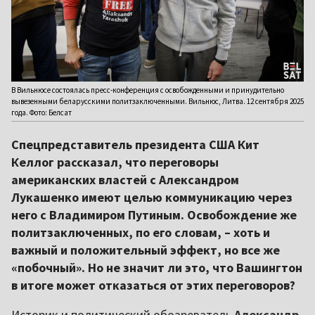
В Вильнюсе состоялась пресс-конференция с освобожденными и принудительно
вывезенными беларусскими политзаключенными. Вильнюс, Литва. 12 сентября 2025
года. Фото: Белсат
Спецпредставитель президента США Кит
Келлог рассказал, что переговоры
американских властей с Александром
Лукашенко имеют целью коммуникацию через
него с Владимиром Путиным. Освобождение же
политзаключенных, по его словам, – хоть и
важный и положительный эффект, но все же
«побочный». Но не значит ли это, что Вашингтон
в итоге может отказаться от этих переговоров?
Историк и политический обозреватель
Александр