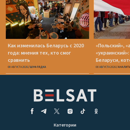
Как изменилась Беларусь с 2020
«Польский», «
года: мнения тех, кто смог
«украинский»:
сравнить
Беларуси, кот
08 АВГУСТА 2026
ШУФЛЯДКА
08 АВГУСТА 2026
АНАЛИТ
Категории