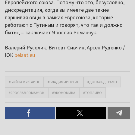
Европейского союза. Потому что это, безусловно,
дискредитация, когда вы имеете две такие
паршивая овцы в рамках Евросоюза, которые
работают с Путиным и говорят, что так и должно
быть», – заключает Ярослав Романчук.
Валерий Руселик, Витовт Сивчик, Арсен Руденко /
ЮК
belsat.eu
#ВОЙНА В УКРАИНЕ
#ВЛАДИМИР ПУТИН
#ДОНАЛЬД ТРАМП
#ЯРОСЛАВ РОМАНЧУК
#ЭКОНОМИКА
#ТОПЛИВО