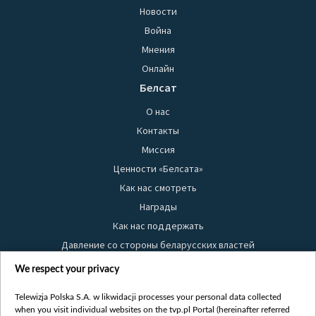
Новости
Война
Мнения
Онлайн
Белсат
О нас
Контакты
Миссия
Ценности «Белсата»
Как нас смотреть
Награды
Как нас поддержать
Давление со стороны беларусских властей
Правила использования материалов
We respect your privacy
Информация об отправителе
Telewizja Polska S.A. w likwidacji processes your personal data collected
Безопасность
when you visit individual websites on the tvp.pl Portal (hereinafter referred