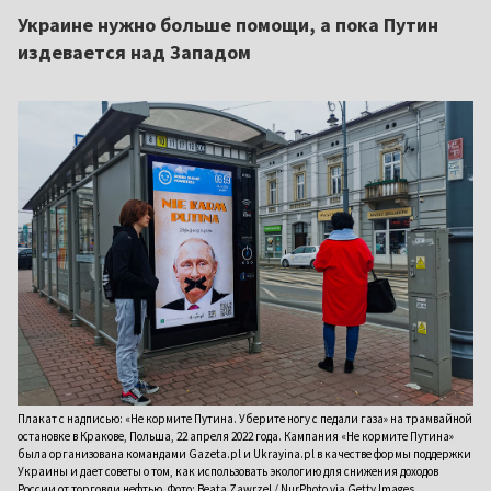
Украине нужно больше помощи, а пока Путин
издевается над Западом
Плакат с надписью: «Не кормите Путина. Уберите ногу с педали газа» на трамвайной
остановке в Кракове, Польша, 22 апреля 2022 года. Кампания «Не кормите Путина»
была организована командами Gazeta.pl и Ukrayina.pl в качестве формы поддержки
Украины и дает советы о том, как использовать экологию для снижения доходов
России от торговли нефтью. Фото: Beata Zawrzel / NurPhoto via Getty Images