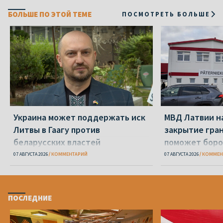
БОЛЬШЕ ПО ЭТОЙ ТЕМЕ
ПОСМОТРЕТЬ БОЛЬШЕ
Украина может поддержать иск
МВД Латвии н
Литвы в Гаагу против
закрытие гра
беларусских властей
поможет боро
07 АВГУСТА 2026
КОММЕНТАРИЙ
07 АВГУСТА 2026
КОММЕН
ПОСЛЕДНИЕ