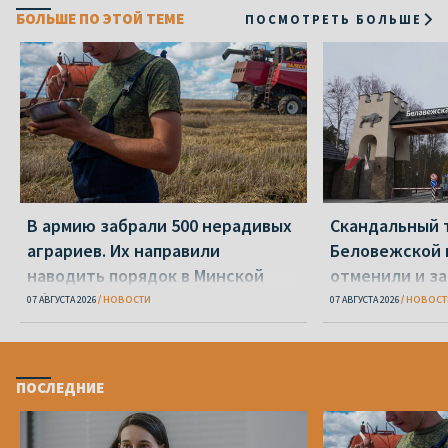
БОЛЬШЕ ПО ЭТОЙ ТЕМЕ
ПОСМОТРЕТЬ БОЛЬШЕ
В армию забрали 500 нерадивых
Скандальный 
аграриев. Их направили
Беловежской 
наводить порядок в Минской
отменили и з
области
07 АВГУСТА 2026
НОВОСТИ
07 АВГУСТА 2026
НОВОСТ
ПОСЛЕДНИЕ