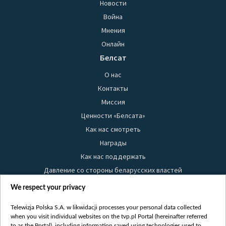
Новости
Война
Мнения
Онлайн
Белсат
О нас
Контакты
Миссия
Ценности «Белсата»
Как нас смотреть
Награды
Как нас поддержать
Давление со стороны беларусских властей
Правила использования материалов
We respect your privacy
Информация об отправителе
Telewizja Polska S.A. w likwidacji processes your personal data collected
Безопасность
when you visit individual websites on the tvp.pl Portal (hereinafter referred
Youtube
to as the Portal), including information saved using technologies used to