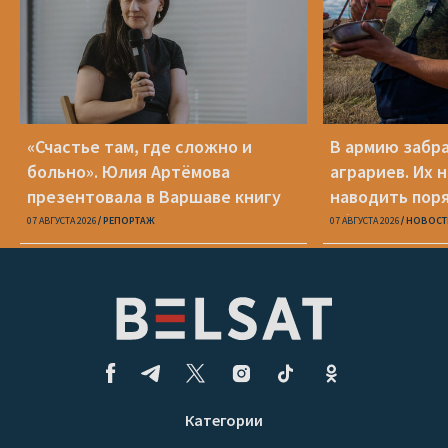
«Счастье там, где сложно и
В армию забр
больно». Юлия Артёмова
аграриев. Их 
презентовала в Варшаве книгу
наводить пор
«Пока я искала слова»
области
07 АВГУСТА 2026
РЕПОРТАЖ
07 АВГУСТА 2026
НОВОСТ
Категории