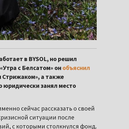
аботает в BYSOL, но решил
 «Утра с Белсатом» он
объяснил
м Стрижаком», а также
то юридически занял место
именно сейчас рассказать о своей
 кризисной ситуации после
вий, с которыми столкнулся фонд.