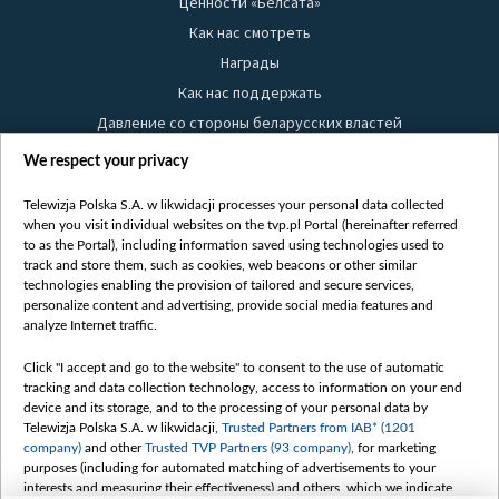
Ценности «Белсата»
Как нас смотреть
Награды
Как нас поддержать
Давление со стороны беларусских властей
Правила использования материалов
We respect your privacy
Информация об отправителе
Telewizja Polska S.A. w likwidacji processes your personal data collected
Безопасность
when you visit individual websites on the tvp.pl Portal (hereinafter referred
Youtube
to as the Portal), including information saved using technologies used to
track and store them, such as cookies, web beacons or other similar
Белсат news
technologies enabling the provision of tailored and secure services,
personalize content and advertising, provide social media features and
Белсат Life
analyze Internet traffic.
Жэстачайшы мульт
Click "I accept and go to the website" to consent to the use of automatic
Belsat English
tracking and data collection technology, access to information on your end
Biełsat PL
device and its storage, and to the processing of your personal data by
Telewizja Polska S.A. w likwidacji,
Trusted Partners from IAB* (1201
Белсат Now
company)
and other
Trusted TVP Partners (93 company)
, for marketing
Белсат Shorts
purposes (including for automated matching of advertisements to your
interests and measuring their effectiveness) and others, which we indicate
Белсат History